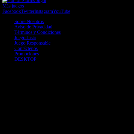
Jugar
Más juegos
Facebook
Twitter
Instagram
YouTube
Sobre Nosotros
Aviso de Privacidad
Términos y Condiciones
Juego Justo
Juego Responsable
Contáctenos
Promociones
DESKTOP
Betcha.pa es operado por ONJOC, CORP. una compañía registrada
en la República de Panamá, autorizada y regulada por la Junta de
Control de Juegos de la Repúlblica de Panamá a través del Contrato
de Admnistración y Operación de Juegos de Suerte y Azar a través
de Internet No. JCJ-03-2020, debidamente refrendado por la
Contraloría de la República de Panamá el día 15 de junio de 2020
con oficinas en Urbanización Costa del Este, PH Plaza Real,
Oficina 403, Corregimiento de Juan Díaz, República de Panamá,
localizables al telefóno +(507) 304-8693 y correo electrónico
info@onjoc.com
SPACEWONDER HOLDINGS LIMITED es una filial europea de