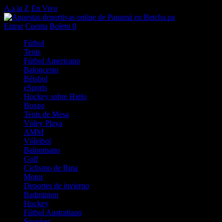
A a la Z
En Vivo
Entrar
Cuenta
Boleto
0
Fútbol
Tenis
Fútbol Americano
Baloncesto
Béisbol
eSports
Hockey sobre Hielo
Boxeo
Tenis de Mesa
Vóley Playa
AMM
Vóleibol
Balonmano
Golf
Ciclismo de Ruta
Motor
Deportes de invierno
Badminton
Hockey
Fútbol Australiano
Snooker