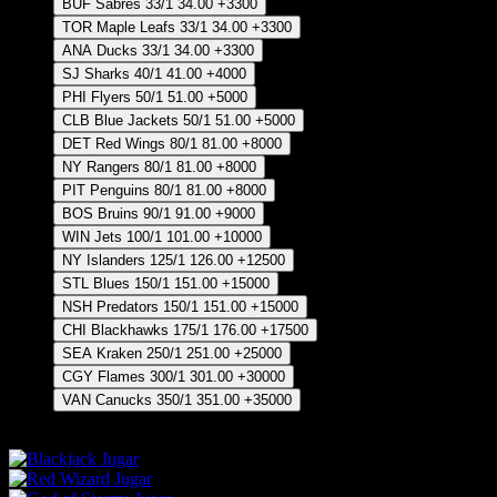
BUF Sabres
33/1
34.00
+3300
TOR Maple Leafs
33/1
34.00
+3300
ANA Ducks
33/1
34.00
+3300
SJ Sharks
40/1
41.00
+4000
PHI Flyers
50/1
51.00
+5000
CLB Blue Jackets
50/1
51.00
+5000
DET Red Wings
80/1
81.00
+8000
NY Rangers
80/1
81.00
+8000
PIT Penguins
80/1
81.00
+8000
BOS Bruins
90/1
91.00
+9000
WIN Jets
100/1
101.00
+10000
NY Islanders
125/1
126.00
+12500
STL Blues
150/1
151.00
+15000
NSH Predators
150/1
151.00
+15000
CHI Blackhawks
175/1
176.00
+17500
SEA Kraken
250/1
251.00
+25000
CGY Flames
300/1
301.00
+30000
VAN Canucks
350/1
351.00
+35000
1/2 Pronósticos posición 1-2
Jugar
Jugar