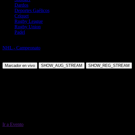
Dardos
Deportes Gaélicos
Críquet
Rugby League
Rugby Union
Padel
Hockey sobre Hielo
NHL - Campeonato
Stanley Cup 2026/27
Miércoles, 30 Jun 2027 19:00:00
Marcador en vivo
SHOW_AUG_STREAM
SHOW_REG_STREAM
Ir a Evento
30 Jun 19:00