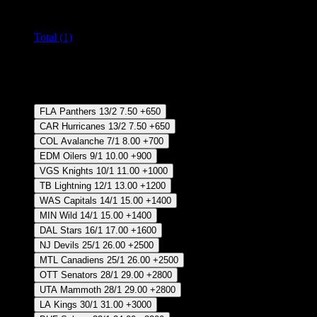
Todos los mercados (1)
Cambiar
Total (1)
Crear Apuesta
RECUPERAR APUESTA DISPONIBLE
Ganador
FLA Panthers
13/2
7.50
+650
CAR Hurricanes
13/2
7.50
+650
COL Avalanche
7/1
8.00
+700
EDM Oilers
9/1
10.00
+900
VGS Knights
10/1
11.00
+1000
TB Lightning
12/1
13.00
+1200
WAS Capitals
14/1
15.00
+1400
MIN Wild
14/1
15.00
+1400
DAL Stars
16/1
17.00
+1600
NJ Devils
25/1
26.00
+2500
MTL Canadiens
25/1
26.00
+2500
OTT Senators
28/1
29.00
+2800
UTA Mammoth
28/1
29.00
+2800
LA Kings
30/1
31.00
+3000