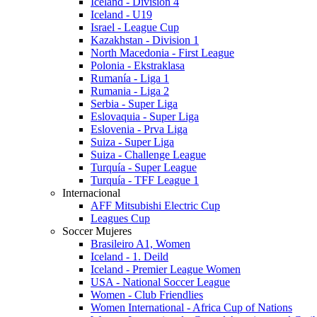
Iceland - Division 4
Iceland - U19
Israel - League Cup
Kazakhstan - Division 1
North Macedonia - First League
Polonia - Ekstraklasa
Rumanía - Liga 1
Rumania - Liga 2
Serbia - Super Liga
Eslovaquia - Super Liga
Eslovenia - Prva Liga
Suiza - Super Liga
Suiza - Challenge League
Turquía - Super League
Turquía - TFF League 1
Internacional
AFF Mitsubishi Electric Cup
Leagues Cup
Soccer Mujeres
Brasileiro A1, Women
Iceland - 1. Deild
Iceland - Premier League Women
USA - National Soccer League
Women - Club Friendlies
Women International - Africa Cup of Nations