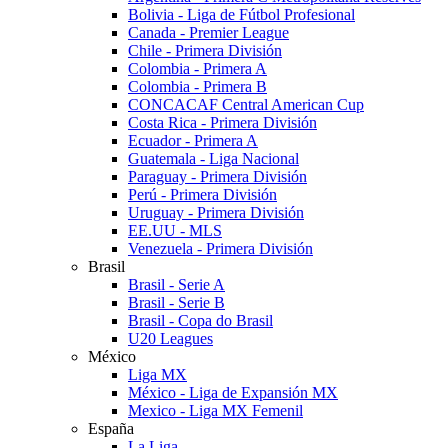
Bolivia - Liga de Fútbol Profesional
Canada - Premier League
Chile - Primera División
Colombia - Primera A
Colombia - Primera B
CONCACAF Central American Cup
Costa Rica - Primera División
Ecuador - Primera A
Guatemala - Liga Nacional
Paraguay - Primera División
Perú - Primera División
Uruguay - Primera División
EE.UU - MLS
Venezuela - Primera División
Brasil
Brasil - Serie A
Brasil - Serie B
Brasil - Copa do Brasil
U20 Leagues
México
Liga MX
México - Liga de Expansión MX
Mexico - Liga MX Femenil
España
La Liga