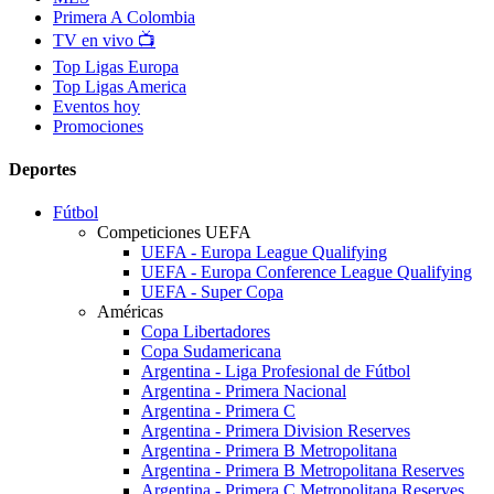
Primera A Colombia
TV en vivo 📺
Top Ligas Europa
Top Ligas America
Eventos hoy
Promociones
Deportes
Fútbol
Competiciones UEFA
UEFA - Europa League Qualifying
UEFA - Europa Conference League Qualifying
UEFA - Super Copa
Américas
Copa Libertadores
Copa Sudamericana
Argentina - Liga Profesional de Fútbol
Argentina - Primera Nacional
Argentina - Primera C
Argentina - Primera Division Reserves
Argentina - Primera B Metropolitana
Argentina - Primera B Metropolitana Reserves
Argentina - Primera C Metropolitana Reserves