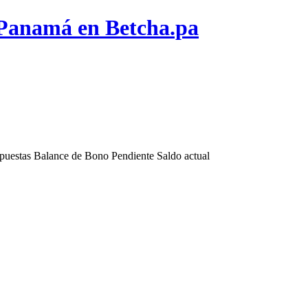
puestas
Balance de Bono Pendiente
Saldo actual