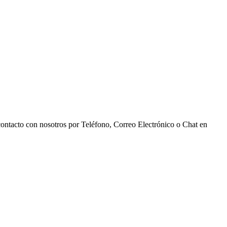
n contacto con nosotros por Teléfono, Correo Electrónico o Chat en