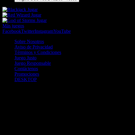
Jugar
Jugar
Jugar
Más juegos
Facebook
Twitter
Instagram
YouTube
Sobre Nosotros
Aviso de Privacidad
Términos y Condiciones
Juego Justo
Juego Responsable
Contáctenos
Promociones
DESKTOP
Betcha.pa es operado por ONJOC, CORP. una compañía registrada
en la República de Panamá, autorizada y regulada por la Junta de
Control de Juegos de la Repúlblica de Panamá a través del Contrato
de Admnistración y Operación de Juegos de Suerte y Azar a través
de Internet No. JCJ-03-2020, debidamente refrendado por la
Contraloría de la República de Panamá el día 15 de junio de 2020
con oficinas en Urbanización Costa del Este, PH Plaza Real,
Oficina 403, Corregimiento de Juan Díaz, República de Panamá,
localizables al telefóno +(507) 304-8693 y correo electrónico