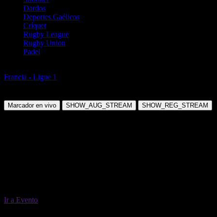
Dardos
Deportes Gaélicos
Críquet
Rugby League
Rugby Union
Padel
Fútbol
Francia - Ligue 1
Francia Ligue 1 2026/2027
Sábado, 29 May 2027 13:00:00
Marcador en vivo
SHOW_AUG_STREAM
SHOW_REG_STREAM
Ir a Evento
29 May 13:00