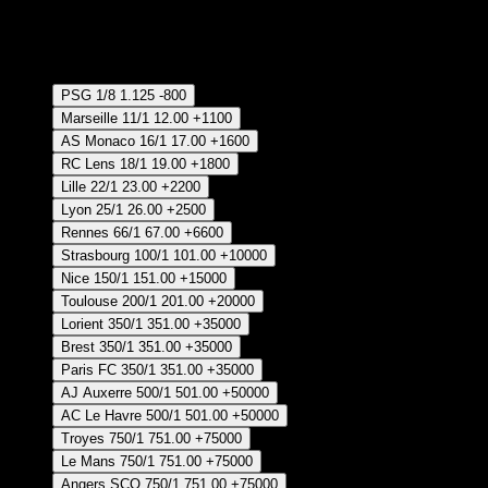
Crear Apuesta
RECUPERAR APUESTA DISPONIBLE
Ganador
PSG
1/8
1.125
-800
Marseille
11/1
12.00
+1100
AS Monaco
16/1
17.00
+1600
RC Lens
18/1
19.00
+1800
Lille
22/1
23.00
+2200
Lyon
25/1
26.00
+2500
Rennes
66/1
67.00
+6600
Strasbourg
100/1
101.00
+10000
Nice
150/1
151.00
+15000
Toulouse
200/1
201.00
+20000
Lorient
350/1
351.00
+35000
Brest
350/1
351.00
+35000
Paris FC
350/1
351.00
+35000
AJ Auxerre
500/1
501.00
+50000
AC Le Havre
500/1
501.00
+50000
Troyes
750/1
751.00
+75000
Le Mans
750/1
751.00
+75000
Angers SCO
750/1
751.00
+75000