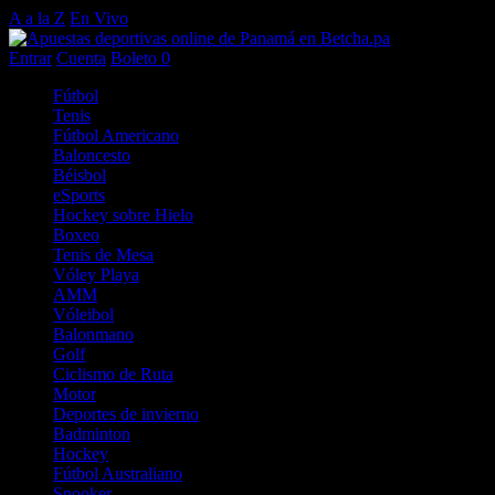
A a la Z
En Vivo
Entrar
Cuenta
Boleto
0
Fútbol
Tenis
Fútbol Americano
Baloncesto
Béisbol
eSports
Hockey sobre Hielo
Boxeo
Tenis de Mesa
Vóley Playa
AMM
Vóleibol
Balonmano
Golf
Ciclismo de Ruta
Motor
Deportes de invierno
Badminton
Hockey
Fútbol Australiano
Snooker