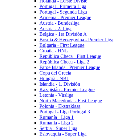
Holanda - Eerste Divisie
Portugal - Primeira Liga
Portugal - Segunda Liga
Armenia - Premier League
Austria - Bundesliga
Austria - 2. Liga
Belgica - 1ra División A
Bosnia & Herzegovina - Premier Liga
Bulgaria - First League
Croatia - HNL
República Checa - First League
República Checa - Liga 2
Faroe Islands - Premier League
Copa del Grecia
Hungría - NB1
Islandia - 1. División
Kazajistán - Premier League
Letonia - Virsliga
North Macedonia - First League
Polonia - Ekstraklasa
Portugal - Liga Portugal 3
Rumanía - Liga 1
Rumania - Liga 2
Serbia - Super Liga
Eslovaquia - Super Liga