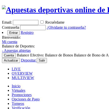
Email:
Recuérdame
Contraseña
¿Olvidaste tu contraseña?
Registro
Bienvenido:
Mi cuenta
Balance de Deportes
:
-
Apuestas abiertas
Balance Efectivo:
Balance de Bonos
Balance de Bono de A
Cuenta
Depositar
Actualizar
Salir
LIVE
OVERVIEW
MULTIVIEW
Inicio
Virtuales
Promociones
Opciones de Pago
Torneos
Verificación