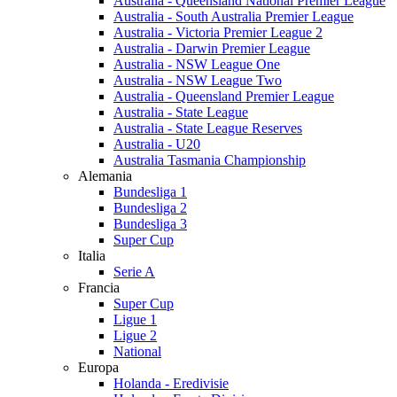
Australia - Queensland National Premier League
Australia - South Australia Premier League
Australia - Victoria Premier League 2
Australia - Darwin Premier League
Australia - NSW League One
Australia - NSW League Two
Australia - Queensland Premier League
Australia - State League
Australia - State League Reserves
Australia - U20
Australia Tasmania Championship
Alemania
Bundesliga 1
Bundesliga 2
Bundesliga 3
Super Cup
Italia
Serie A
Francia
Super Cup
Ligue 1
Ligue 2
National
Europa
Holanda - Eredivisie