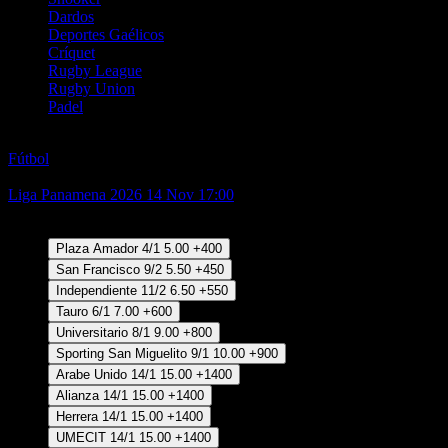
Dardos
Deportes Gaélicos
Críquet
Rugby League
Rugby Union
Padel
Fútbol
Fútbol
Panamá - Liga Panameña
Ganador
Liga Panamena 2026
14 Nov 17:00
Ganador (Incl. Play Offs)
Plaza Amador
4/1
5.00
+400
San Francisco
9/2
5.50
+450
Independiente
11/2
6.50
+550
Tauro
6/1
7.00
+600
Universitario
8/1
9.00
+800
Sporting San Miguelito
9/1
10.00
+900
Arabe Unido
14/1
15.00
+1400
Alianza
14/1
15.00
+1400
Herrera
14/1
15.00
+1400
UMECIT
14/1
15.00
+1400