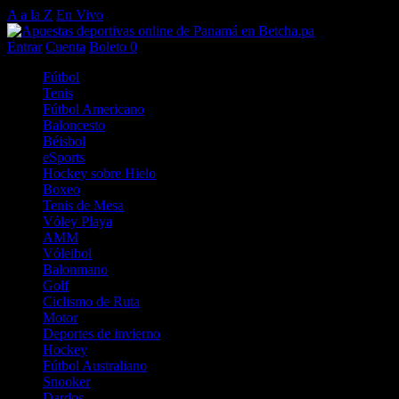
A a la Z
En Vivo
Entrar
Cuenta
Boleto
0
Fútbol
Tenis
Fútbol Americano
Baloncesto
Béisbol
eSports
Hockey sobre Hielo
Boxeo
Tenis de Mesa
Vóley Playa
AMM
Vóleibol
Balonmano
Golf
Ciclismo de Ruta
Motor
Deportes de invierno
Hockey
Fútbol Australiano
Snooker
Dardos