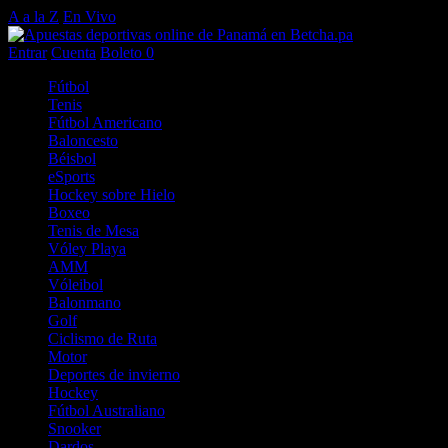
A a la Z
En Vivo
Entrar
Cuenta
Boleto
0
Fútbol
Tenis
Fútbol Americano
Baloncesto
Béisbol
eSports
Hockey sobre Hielo
Boxeo
Tenis de Mesa
Vóley Playa
AMM
Vóleibol
Balonmano
Golf
Ciclismo de Ruta
Motor
Deportes de invierno
Hockey
Fútbol Australiano
Snooker
Dardos