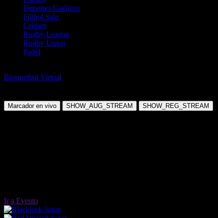
Deportes Gaélicos
Fútbol Sala
Críquet
Rugby League
Rugby Union
Padel
Baloncesto
Básquetbol Virtual
Indiana Falconers V Memphis Ranchers
Jueves, 09 Jul 2026 12:53:00
Marcador en vivo
SHOW_AUG_STREAM
SHOW_REG_STREAM
Ir a Evento
Jugar