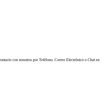
n contacto con nosotros por Teléfono, Correo Electrónico o Chat en