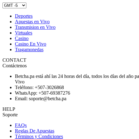
Deportes
Apuestas en Vivo
Transmision en Vivo
Virtuales
Casino
Casino En Vivo
Tragamonedas
CONTACT
Contáctenos
Betcha.pa está ahí las 24 horas del día, todos los días del año
Vivo
Teléfono:
+507-3026868
WhatsApp:
+507-69387276
Email:
soporte@betcha.pa
HELP
Soporte
FAQs
Reglas De Apuestas
Términos y Condiciones