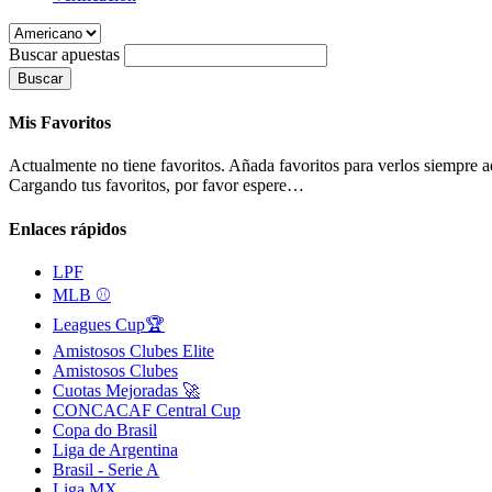
Buscar apuestas
Buscar
Mis Favoritos
Actualmente no tiene favoritos. Añada favoritos para verlos siempre a
Cargando tus favoritos, por favor espere…
Enlaces rápidos
LPF
MLB ⚾
Leagues Cup🏆
Amistosos Clubes Elite
Amistosos Clubes
Cuotas Mejoradas 🚀
CONCACAF Central Cup
Copa do Brasil
Liga de Argentina
Brasil - Serie A
Liga MX