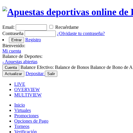
Email:
Recuérdame
Contraseña
¿Olvidaste tu contraseña?
Registro
Bienvenido:
Mi cuenta
Balance de Deportes
:
-
Apuestas abiertas
Balance Efectivo:
Balance de Bonos
Balance de Bono de A
Cuenta
Depositar
Actualizar
Salir
LIVE
OVERVIEW
MULTIVIEW
Inicio
Virtuales
Promociones
Opciones de Pago
Torneos
Verificación