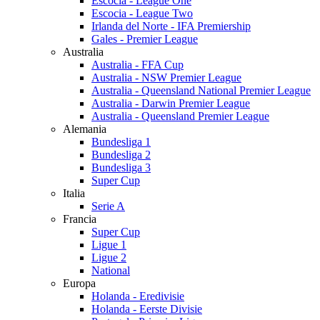
Escocia - League One
Escocia - League Two
Irlanda del Norte - IFA Premiership
Gales - Premier League
Australia
Australia - FFA Cup
Australia - NSW Premier League
Australia - Queensland National Premier League
Australia - Darwin Premier League
Australia - Queensland Premier League
Alemania
Bundesliga 1
Bundesliga 2
Bundesliga 3
Super Cup
Italia
Serie A
Francia
Super Cup
Ligue 1
Ligue 2
National
Europa
Holanda - Eredivisie
Holanda - Eerste Divisie