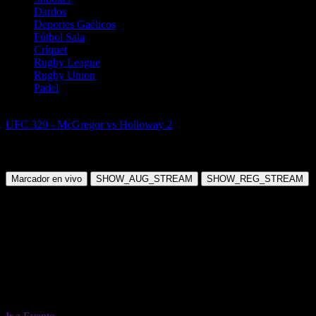
Dardos
Deportes Gaélicos
Fútbol Sala
Críquet
Rugby League
Rugby Union
Padel
AMM
UFC 329 - McGregor vs Holloway 2
Cory Sandhagen vs Mario
Bautista
Sábado, 11 Jul 2026 21:29:00
Marcador en vivo
SHOW_AUG_STREAM
SHOW_REG_STREAM