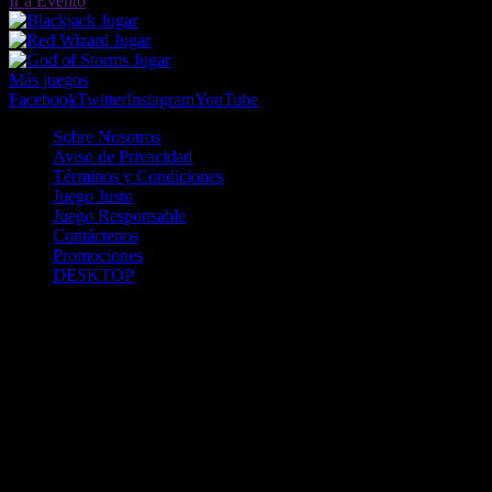
Ir a Evento
Jugar
Jugar
Jugar
Más juegos
Facebook
Twitter
Instagram
YouTube
Sobre Nosotros
Aviso de Privacidad
Términos y Condiciones
Juego Justo
Juego Responsable
Contáctenos
Promociones
DESKTOP
Betcha.pa es operado por ONJOC, CORP. una compañía registrada
en la República de Panamá, autorizada y regulada por la Junta de
Control de Juegos de la Repúlblica de Panamá a través del Contrato
de Admnistración y Operación de Juegos de Suerte y Azar a través
de Internet No. JCJ-03-2020, debidamente refrendado por la
Contraloría de la República de Panamá el día 15 de junio de 2020
con oficinas en Urbanización Costa del Este, PH Plaza Real,
Oficina 403, Corregimiento de Juan Díaz, República de Panamá,
localizables al telefóno +(507) 304-8693 y correo electrónico