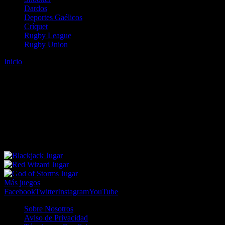
Dardos
Deportes Gaélicos
Críquet
Rugby League
Rugby Union
Inicio
Error
ERROR 404 - NO SE HA ENCONTRADO EL
ARCHIVO
Lo sentimos pero no se ha podido localizar la página que estás
buscando. Es posible que hayas introducido una URL errónea o que
se haya producido un cambio en la dirección web. Para recibir
ayuda sobre la página a la que quieres acceder visita nuestro map
Jugar
Jugar
Jugar
Más juegos
Facebook
Twitter
Instagram
YouTube
Sobre Nosotros
Aviso de Privacidad