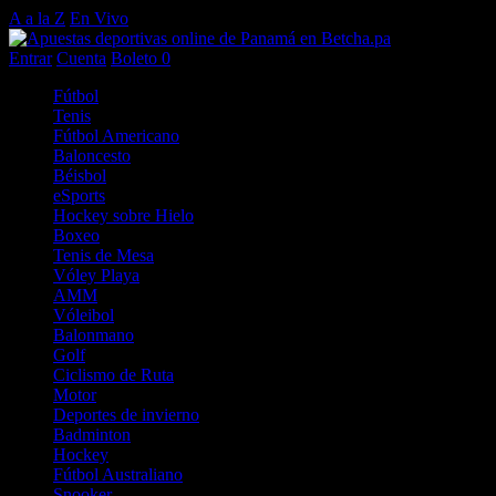
A a la Z
En Vivo
Entrar
Cuenta
Boleto
0
Fútbol
Tenis
Fútbol Americano
Baloncesto
Béisbol
eSports
Hockey sobre Hielo
Boxeo
Tenis de Mesa
Vóley Playa
AMM
Vóleibol
Balonmano
Golf
Ciclismo de Ruta
Motor
Deportes de invierno
Badminton
Hockey
Fútbol Australiano
Snooker