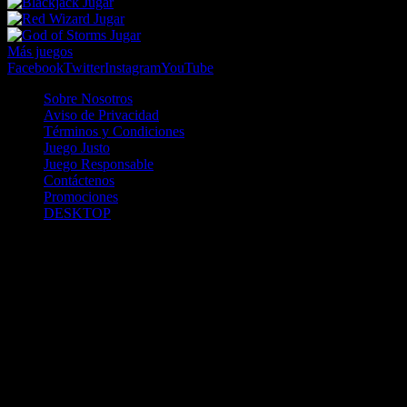
Jugar
Jugar
Jugar
Más juegos
Facebook
Twitter
Instagram
YouTube
Sobre Nosotros
Aviso de Privacidad
Términos y Condiciones
Juego Justo
Juego Responsable
Contáctenos
Promociones
DESKTOP
Betcha.pa es operado por ONJOC, CORP. una compañía registrada
en la República de Panamá, autorizada y regulada por la Junta de
Control de Juegos de la Repúlblica de Panamá a través del Contrato
de Admnistración y Operación de Juegos de Suerte y Azar a través
de Internet No. JCJ-03-2020, debidamente refrendado por la
Contraloría de la República de Panamá el día 15 de junio de 2020
con oficinas en Urbanización Costa del Este, PH Plaza Real,
Oficina 403, Corregimiento de Juan Díaz, República de Panamá,
localizables al telefóno +(507) 304-8693 y correo electrónico
info@onjoc.com