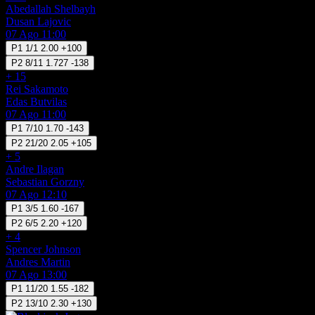
Abedallah Shelbayh
Dusan Lajovic
07 Ago 11:00
P1
1/1
2.00
+100
P2
8/11
1.727
-138
+ 15
Rei Sakamoto
Edas Butvilas
07 Ago 11:00
P1
7/10
1.70
-143
P2
21/20
2.05
+105
+ 5
Andre Ilagan
Sebastian Gorzny
07 Ago 12:10
P1
3/5
1.60
-167
P2
6/5
2.20
+120
+ 4
Spencer Johnson
Andres Martin
07 Ago 13:00
P1
11/20
1.55
-182
P2
13/10
2.30
+130