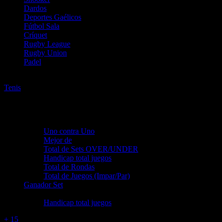
Dardos
Deportes Gaélicos
Fútbol Sala
Críquet
Rugby League
Rugby Union
Padel
Tenis
Tenis
Lexington - Sencillos
Uno contra Uno
Cambiar
Mercados del partido
Uno contra Uno
Mejor de
Total de Sets OVER/UNDER
Handicap total juegos
Total de Rondas
Total de Juegos (Impar/Par)
Ganador Set
Handicap
Handicap total juegos
+ 15