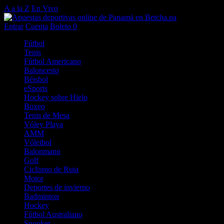
A a la Z
En Vivo
Entrar
Cuenta
Boleto
0
Fútbol
Tenis
Fútbol Americano
Baloncesto
Béisbol
eSports
Hockey sobre Hielo
Boxeo
Tenis de Mesa
Vóley Playa
AMM
Vóleibol
Balonmano
Golf
Ciclismo de Ruta
Motor
Deportes de invierno
Badminton
Hockey
Fútbol Australiano
Snooker