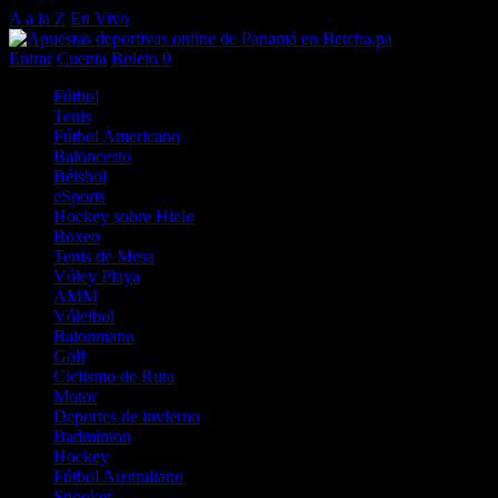
A a la Z
En Vivo
Entrar
Cuenta
Boleto
0
Fútbol
Tenis
Fútbol Americano
Baloncesto
Béisbol
eSports
Hockey sobre Hielo
Boxeo
Tenis de Mesa
Vóley Playa
AMM
Vóleibol
Balonmano
Golf
Ciclismo de Ruta
Motor
Deportes de invierno
Badminton
Hockey
Fútbol Australiano
Snooker