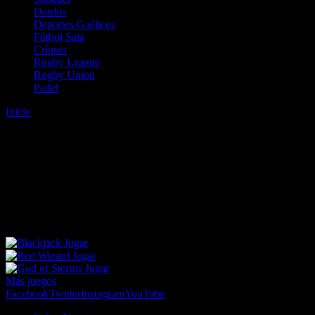
Dardos
Deportes Gaélicos
Fútbol Sala
Críquet
Rugby League
Rugby Union
Padel
Inicio
Error
ERROR 404 - NO SE HA ENCONTRADO EL
ARCHIVO
Lo sentimos pero no se ha podido localizar la página que estás
buscando. Es posible que hayas introducido una URL errónea o que
se haya producido un cambio en la dirección web. Para recibir
ayuda sobre la página a la que quieres acceder visita nuestro map
Jugar
Jugar
Jugar
Más juegos
Facebook
Twitter
Instagram
YouTube