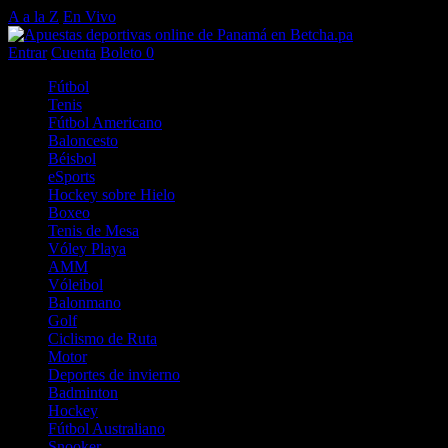
A a la Z
En Vivo
Entrar
Cuenta
Boleto
0
Fútbol
Tenis
Fútbol Americano
Baloncesto
Béisbol
eSports
Hockey sobre Hielo
Boxeo
Tenis de Mesa
Vóley Playa
AMM
Vóleibol
Balonmano
Golf
Ciclismo de Ruta
Motor
Deportes de invierno
Badminton
Hockey
Fútbol Australiano
Snooker