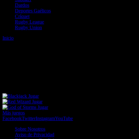
Dardos
Deportes Gaélicos
Críquet
Rugby League
Rugby Union
Inicio
Error
ERROR 404 - NO SE HA ENCONTRADO EL
ARCHIVO
Lo sentimos pero no se ha podido localizar la página que estás
buscando. Es posible que hayas introducido una URL errónea o que
se haya producido un cambio en la dirección web. Para recibir
ayuda sobre la página a la que quieres acceder visita nuestro map
Jugar
Jugar
Jugar
Más juegos
Facebook
Twitter
Instagram
YouTube
Sobre Nosotros
Aviso de Privacidad