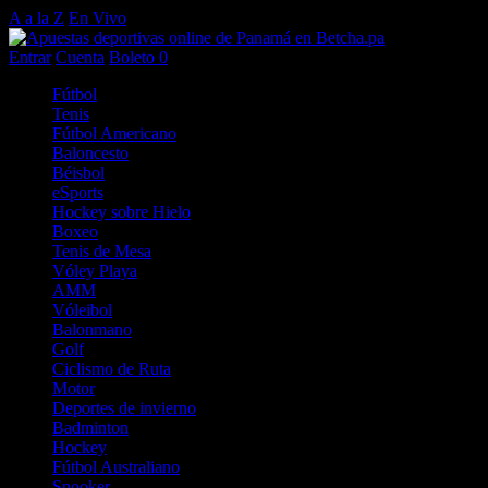
A a la Z
En Vivo
Entrar
Cuenta
Boleto
0
Fútbol
Tenis
Fútbol Americano
Baloncesto
Béisbol
eSports
Hockey sobre Hielo
Boxeo
Tenis de Mesa
Vóley Playa
AMM
Vóleibol
Balonmano
Golf
Ciclismo de Ruta
Motor
Deportes de invierno
Badminton
Hockey
Fútbol Australiano
Snooker