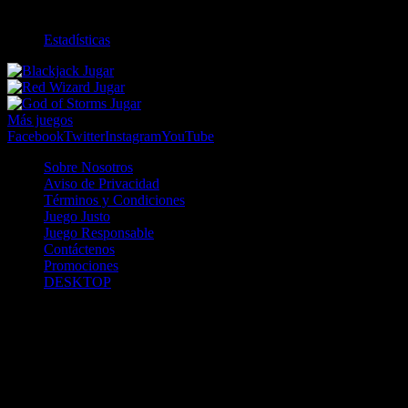
TOTAL
Estadísticas
Jugar
Jugar
Jugar
Más juegos
Facebook
Twitter
Instagram
YouTube
Sobre Nosotros
Aviso de Privacidad
Términos y Condiciones
Juego Justo
Juego Responsable
Contáctenos
Promociones
DESKTOP
Betcha.pa es operado por ONJOC, CORP. una compañía registrada
en la República de Panamá, autorizada y regulada por la Junta de
Control de Juegos de la Repúlblica de Panamá a través del Contrato
de Admnistración y Operación de Juegos de Suerte y Azar a través
de Internet No. JCJ-03-2020, debidamente refrendado por la
Contraloría de la República de Panamá el día 15 de junio de 2020