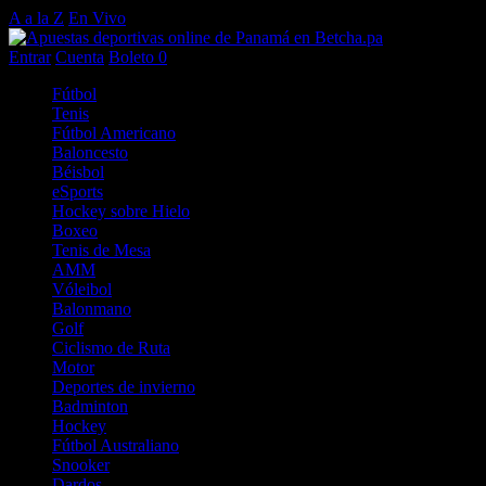
A a la Z
En Vivo
Entrar
Cuenta
Boleto
0
Fútbol
Tenis
Fútbol Americano
Baloncesto
Béisbol
eSports
Hockey sobre Hielo
Boxeo
Tenis de Mesa
AMM
Vóleibol
Balonmano
Golf
Ciclismo de Ruta
Motor
Deportes de invierno
Badminton
Hockey
Fútbol Australiano
Snooker
Dardos