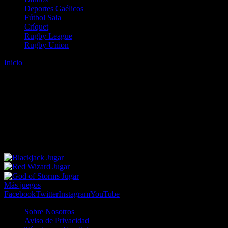
Deportes Gaélicos
Fútbol Sala
Críquet
Rugby League
Rugby Union
Inicio
Error
ERROR 404 - NO SE HA ENCONTRADO EL
ARCHIVO
Lo sentimos pero no se ha podido localizar la página que estás
buscando. Es posible que hayas introducido una URL errónea o que
se haya producido un cambio en la dirección web. Para recibir
ayuda sobre la página a la que quieres acceder visita nuestro map
Jugar
Jugar
Jugar
Más juegos
Facebook
Twitter
Instagram
YouTube
Sobre Nosotros
Aviso de Privacidad