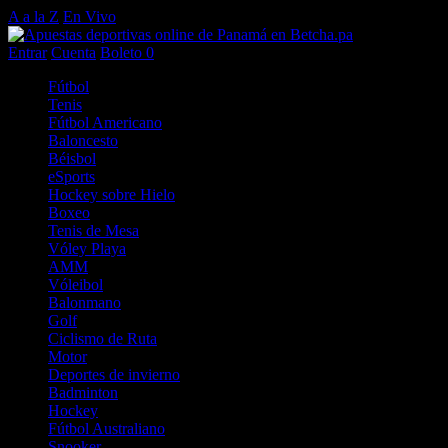
A a la Z
En Vivo
Entrar
Cuenta
Boleto
0
Fútbol
Tenis
Fútbol Americano
Baloncesto
Béisbol
eSports
Hockey sobre Hielo
Boxeo
Tenis de Mesa
Vóley Playa
AMM
Vóleibol
Balonmano
Golf
Ciclismo de Ruta
Motor
Deportes de invierno
Badminton
Hockey
Fútbol Australiano
Snooker