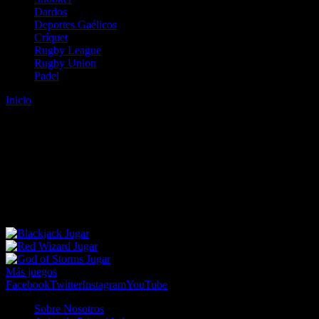
Dardos
Deportes Gaélicos
Críquet
Rugby League
Rugby Union
Padel
Inicio
Error
ERROR 404 - NO SE HA ENCONTRADO EL
ARCHIVO
Lo sentimos pero no se ha podido localizar la página que estás
buscando. Es posible que hayas introducido una URL errónea o que
se haya producido un cambio en la dirección web. Para recibir
ayuda sobre la página a la que quieres acceder visita nuestro map
Jugar
Jugar
Jugar
Más juegos
Facebook
Twitter
Instagram
YouTube
Sobre Nosotros