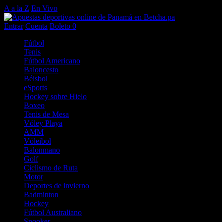
A a la Z
En Vivo
Entrar
Cuenta
Boleto
0
Fútbol
Tenis
Fútbol Americano
Baloncesto
Béisbol
eSports
Hockey sobre Hielo
Boxeo
Tenis de Mesa
Vóley Playa
AMM
Vóleibol
Balonmano
Golf
Ciclismo de Ruta
Motor
Deportes de invierno
Badminton
Hockey
Fútbol Australiano
Snooker