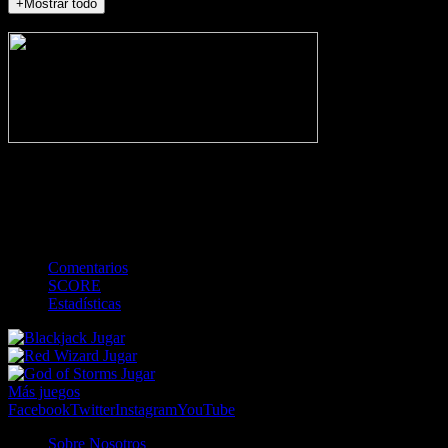
+Mostrar todo
NO_INCIDENTS
-
Gol
Tarjeta amarilla
Roja
Córner
Penalti
FKIC
Sustitución
0
-
-
-
-
-
-
0
-
-
-
-
-
-
Comentarios
SCORE
Estadísticas
Jugar
Jugar
Jugar
Más juegos
Facebook
Twitter
Instagram
YouTube
Sobre Nosotros