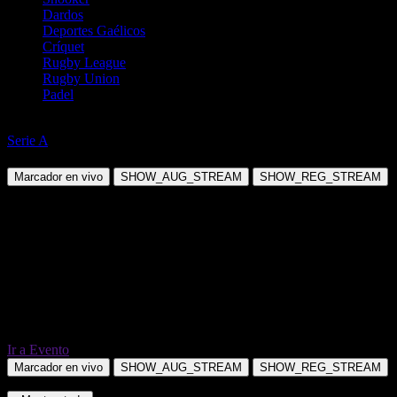
Dardos
Deportes Gaélicos
Críquet
Rugby League
Rugby Union
Padel
Fútbol
Serie A
Como vs Cagliari
Marcador en vivo
SHOW_AUG_STREAM
SHOW_REG_STREAM
Ir a Evento
Marcador en vivo
SHOW_AUG_STREAM
SHOW_REG_STREAM