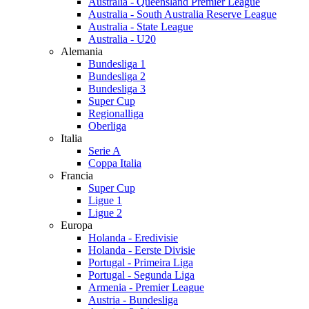
Australia - Queensland Premier League
Australia - South Australia Reserve League
Australia - State League
Australia - U20
Alemania
Bundesliga 1
Bundesliga 2
Bundesliga 3
Super Cup
Regionalliga
Oberliga
Italia
Serie A
Coppa Italia
Francia
Super Cup
Ligue 1
Ligue 2
Europa
Holanda - Eredivisie
Holanda - Eerste Divisie
Portugal - Primeira Liga
Portugal - Segunda Liga
Armenia - Premier League
Austria - Bundesliga