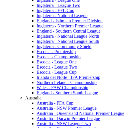
Inglaterra - League One
Inglaterra - League Two
Inglaterra - EFL Cup
Inglaterra - National League
England - Isthmian Premier Division
Inglaterra - Northern Premier League
England - Southern Central League
Inglaterra - National League North
Inglaterra - National League South
Inglaterra - Community Shield
Escocia - Premiership
Escocia - Championship
Escocia - League One
Escocia - League Two
Escocia - League Cup
Irlanda del Norte - IFA Premiership
Northern Ireland - Championship
Wales - FAW Championship
England - Southern South League
Australia
Australia - FFA Cup
Australia - NSW Premier League
Australia - Queensland National Premier League
Australia - Darwin Premier League
Australia - NSW League Two