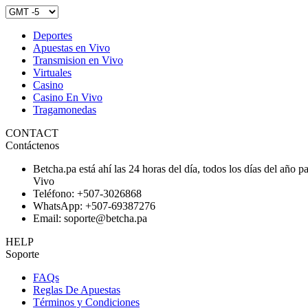
Deportes
Apuestas en Vivo
Transmision en Vivo
Virtuales
Casino
Casino En Vivo
Tragamonedas
CONTACT
Contáctenos
Betcha.pa está ahí las 24 horas del día, todos los días del año
Vivo
Teléfono:
+507-3026868
WhatsApp:
+507-69387276
Email:
soporte@betcha.pa
HELP
Soporte
FAQs
Reglas De Apuestas
Términos y Condiciones