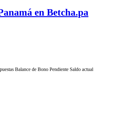
puestas
Balance de Bono Pendiente
Saldo actual