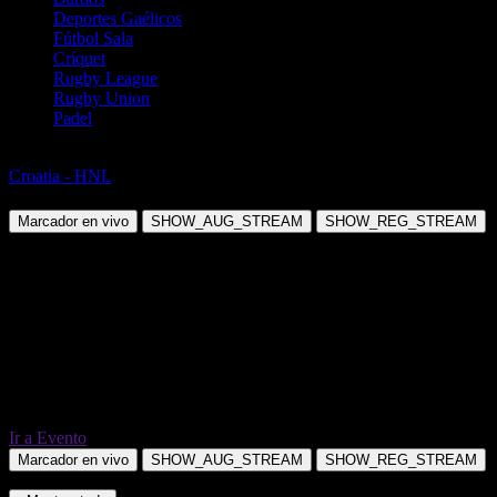
Deportes Gaélicos
Fútbol Sala
Críquet
Rugby League
Rugby Union
Padel
Fútbol
Croatia - HNL
NK Istra 1961 vs NK Varazdin
Marcador en vivo
SHOW_AUG_STREAM
SHOW_REG_STREAM
Ir a Evento
Marcador en vivo
SHOW_AUG_STREAM
SHOW_REG_STREAM