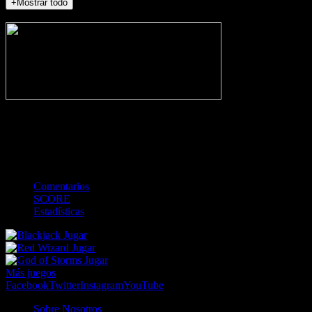
+Mostrar todo
NO_INCIDENTS
-
Gol
Tarjeta amarilla
Roja
Córner
Penalti
FKIC
Sustitución
0
-
-
-
-
-
-
0
-
-
-
-
-
-
Comentarios
SCORE
Estadísticas
Jugar
Jugar
Jugar
Más juegos
Facebook
Twitter
Instagram
YouTube
Sobre Nosotros