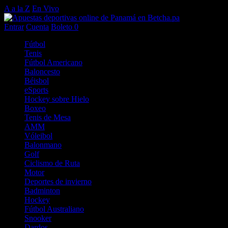
A a la Z
En Vivo
Entrar
Cuenta
Boleto
0
Fútbol
Tenis
Fútbol Americano
Baloncesto
Béisbol
eSports
Hockey sobre Hielo
Boxeo
Tenis de Mesa
AMM
Vóleibol
Balonmano
Golf
Ciclismo de Ruta
Motor
Deportes de invierno
Badminton
Hockey
Fútbol Australiano
Snooker
Dardos