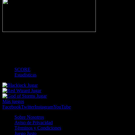
-
1
2
MT
3
4
FT
-
-
-
-
-
-
-
-
-
-
-
-
SCORE
Estadísticas
Jugar
Jugar
Jugar
Más juegos
Facebook
Twitter
Instagram
YouTube
Sobre Nosotros
Aviso de Privacidad
Términos y Condiciones
Juego Justo