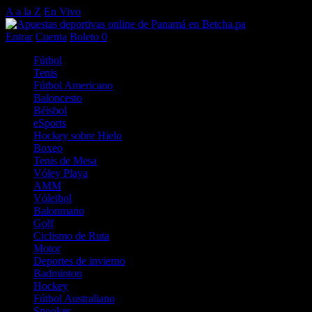
A a la Z
En Vivo
Entrar
Cuenta
Boleto
0
Fútbol
Tenis
Fútbol Americano
Baloncesto
Béisbol
eSports
Hockey sobre Hielo
Boxeo
Tenis de Mesa
Vóley Playa
AMM
Vóleibol
Balonmano
Golf
Ciclismo de Ruta
Motor
Deportes de invierno
Badminton
Hockey
Fútbol Australiano
Snooker