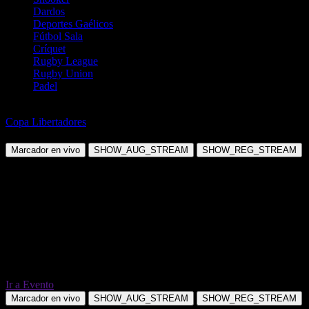
Dardos
Deportes Gaélicos
Fútbol Sala
Críquet
Rugby League
Rugby Union
Padel
Fútbol
Copa Libertadores
Penarol Montevideo vs Racing Club
Marcador en vivo
SHOW_AUG_STREAM
SHOW_REG_STREAM
Ir a Evento
Marcador en vivo
SHOW_AUG_STREAM
SHOW_REG_STREAM