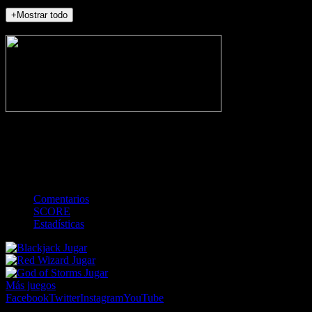
+Mostrar todo
NO_INCIDENTS
-
Gol
Tarjeta amarilla
Roja
Córner
Penalti
FKIC
Sustitución
0
-
-
-
-
-
-
0
-
-
-
-
-
-
Comentarios
SCORE
Estadísticas
Jugar
Jugar
Jugar
Más juegos
Facebook
Twitter
Instagram
YouTube