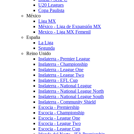
U20 Leagues
Copa Paulista
México
Liga MX
México - Liga de Expansión MX
Mexico - Liga MX Femenil
España
La Liga
Segunda
Reino Unido
Inglaterra - Premier League
Inglaterra - Championship
Inglaterra - League One
Inglaterra - League Two
Inglaterra - EFL Cup
Inglaterra - National League
Inglaterra - National League North
Inglaterra - National League South
Inglaterra - Community Shield
Escocia - Premiership
Escocia - Championship
Escocia - League One
Escocia - League Two
Escocia - League Cup