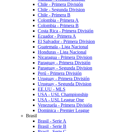
Chile - Primera División
Chile - Segunda Division
Chile - Primera B
Colombia - Primera A
Colombia - Primera B
Costa Rica - Primera División
Ecuador - Primera A
El Salvador - Primera Division
Guatemala - Liga Nacional
Honduras - Liga Nacional
Nicaragua - Primera Division
Paraguay - Primera División
Paraguay - Segunda Division
Perú - Primera División
Uruguay - Primera División
Uruguay - Segunda Division
EE.UU - MLS
USA - USL Championship
USA - USL League One
Venezuela - Primera División
Dominica - Premier League
Brasil
Brasil - Serie A
Brasil - Serie B
Brasil - Serie C