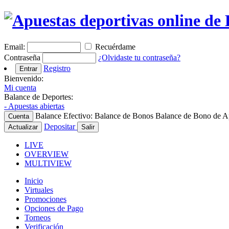
Email:
Recuérdame
Contraseña
¿Olvidaste tu contraseña?
Registro
Bienvenido:
Mi cuenta
Balance de Deportes
:
-
Apuestas abiertas
Balance Efectivo:
Balance de Bonos
Balance de Bono de A
Cuenta
Depositar
Actualizar
Salir
LIVE
OVERVIEW
MULTIVIEW
Inicio
Virtuales
Promociones
Opciones de Pago
Torneos
Verificación