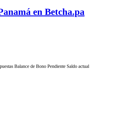
puestas
Balance de Bono Pendiente
Saldo actual