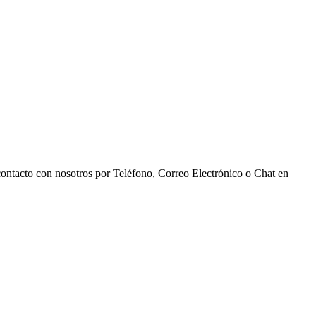
n contacto con nosotros por Teléfono, Correo Electrónico o Chat en