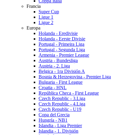
Coppa Italia
Francia
Super Cup
Ligue 1
Ligue 2
Europa
Holanda - Eredivisie
Holanda - Eerste Divisie
Portugal - Primeira Liga
Portugal - Segunda Liga
Armenia - Premier League
Austria - Bundesliga
Austria - 2. Liga
Belgica - 1ra División A
Bosnia & Herzegovina - Premier Liga
Bulgaria - First League
Croatia - HNL
República Checa - First League
Czech Republic - 3.Liga
Czech Republic - 4.Liga
Czech Republic - U19
Copa del Grecia
Hungría - NB1
Islandia - Liga Premier
Islandia - 1. División