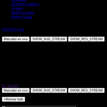
Deportes Gaélicos
Críquet
Rugby League
Rugby Union
Fútbol
COSAFA Cup
Sudáfrica vs Mauricio
Marcador en vivo
SHOW_AUG_STREAM
SHOW_REG_STREAM
Ir a Evento
Marcador en vivo
SHOW_AUG_STREAM
SHOW_REG_STREAM
+Mostrar todo
NO_INCIDENTS