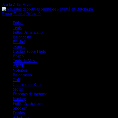
A a la Z
En Vivo
Entrar
Cuenta
Boleto
0
Fútbol
Tenis
Fútbol Americano
Baloncesto
Béisbol
eSports
Hockey sobre Hielo
Boxeo
Tenis de Mesa
AMM
Vóleibol
Balonmano
Golf
Ciclismo de Ruta
Motor
Deportes de invierno
Hockey
Fútbol Australiano
Snooker
Dardos
Atletismo