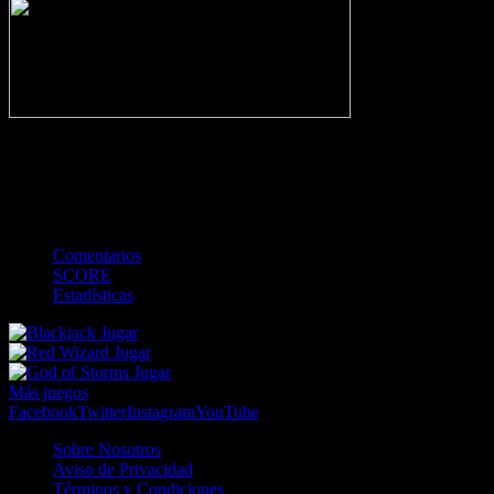
-
Gol
Tarjeta amarilla
Roja
Córner
Penalti
FKIC
Sustitución
0
-
-
-
-
-
-
0
-
-
-
-
-
-
Comentarios
SCORE
Estadísticas
Jugar
Jugar
Jugar
Más juegos
Facebook
Twitter
Instagram
YouTube
Sobre Nosotros
Aviso de Privacidad
Términos y Condiciones