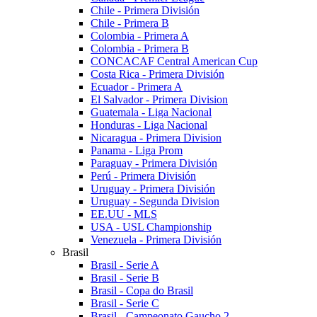
Chile - Primera División
Chile - Primera B
Colombia - Primera A
Colombia - Primera B
CONCACAF Central American Cup
Costa Rica - Primera División
Ecuador - Primera A
El Salvador - Primera Division
Guatemala - Liga Nacional
Honduras - Liga Nacional
Nicaragua - Primera Division
Panama - Liga Prom
Paraguay - Primera División
Perú - Primera División
Uruguay - Primera División
Uruguay - Segunda Division
EE.UU - MLS
USA - USL Championship
Venezuela - Primera División
Brasil
Brasil - Serie A
Brasil - Serie B
Brasil - Copa do Brasil
Brasil - Serie C
Brasil - Campeonato Gaucho 2