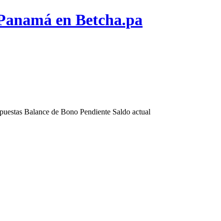
puestas
Balance de Bono Pendiente
Saldo actual