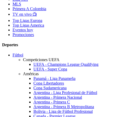
MLS
Primera A Colombia
TV en vivo 📺
Top Ligas Europa
Top Ligas America
Eventos hoy
Promociones
Deportes
Fútbol
Competiciones UEFA
UEFA - Champions League Qualifying
UEFA - Super Copa
Américas
Panamá - Liga Panameña
Copa Libertadores
Copa Sudamericana
Argentina - Liga Profesional de Fútbol
Argentina - Primera Nacional
Argentina - Primera C
Argentina - Primera B Metropolitana
Bolivia - Liga de Fútbol Profesional
Canada - Premier League