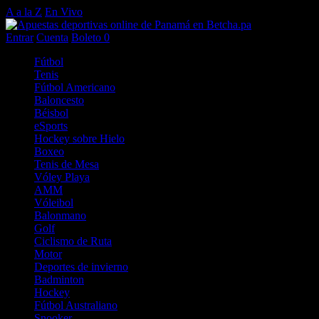
A a la Z
En Vivo
Entrar
Cuenta
Boleto
0
Fútbol
Tenis
Fútbol Americano
Baloncesto
Béisbol
eSports
Hockey sobre Hielo
Boxeo
Tenis de Mesa
Vóley Playa
AMM
Vóleibol
Balonmano
Golf
Ciclismo de Ruta
Motor
Deportes de invierno
Badminton
Hockey
Fútbol Australiano
Snooker