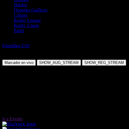
Dardos
Deportes Gaélicos
Críquet
Rugby League
Rugby Union
Padel
Fútbol
Friendlies U20
Colombia Sub20 vs Estados Unidos Sub20
Martes, 10 Jun 2025 09:00:00
Marcador en vivo
SHOW_AUG_STREAM
SHOW_REG_STREAM
Ir a Evento
Jugar