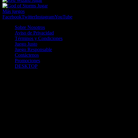
Jugar
Jugar
Más juegos
Facebook
Twitter
Instagram
YouTube
Sobre Nosotros
Aviso de Privacidad
Términos y Condiciones
Juego Justo
Juego Responsable
Contáctenos
Promociones
DESKTOP
Betcha.pa es operado por ONJOC, CORP. una compañía registrada
en la República de Panamá, autorizada y regulada por la Junta de
Control de Juegos de la Repúlblica de Panamá a través del Contrato
de Admnistración y Operación de Juegos de Suerte y Azar a través
de Internet No. JCJ-03-2020, debidamente refrendado por la
Contraloría de la República de Panamá el día 15 de junio de 2020
con oficinas en Urbanización Costa del Este, PH Plaza Real,
Oficina 403, Corregimiento de Juan Díaz, República de Panamá,
localizables al telefóno +(507) 304-8693 y correo electrónico
info@onjoc.com