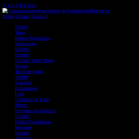
A a la Z
En Vivo
Entrar
Cuenta
Boleto
0
Fútbol
Tenis
Fútbol Americano
Baloncesto
Béisbol
eSports
Hockey sobre Hielo
Boxeo
Tenis de Mesa
AMM
Vóleibol
Balonmano
Golf
Ciclismo de Ruta
Motor
Deportes de invierno
Hockey
Fútbol Australiano
Snooker
Dardos
Atletismo