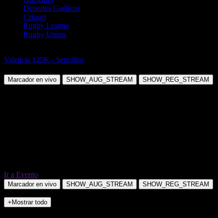
Deportes Gaélicos
Críquet
Rugby League
Rugby Union
Tenis
Valencia 125K - Sencillos
Alina Charaeva vs Iryna Shymanovich
Marcador en vivo
SHOW_AUG_STREAM
SHOW_REG_STREAM
Ir a Evento
Marcador en vivo
SHOW_AUG_STREAM
SHOW_REG_STREAM
+Mostrar todo
NO_INCIDENTS