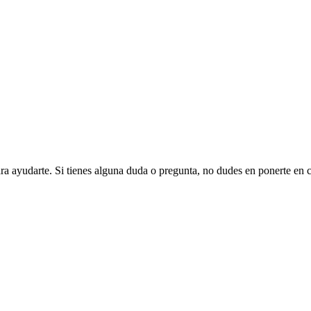
 para ayudarte. Si tienes alguna duda o pregunta, no dudes en ponerte e