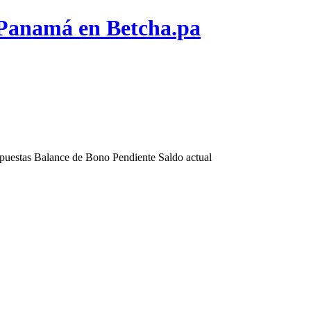
puestas
Balance de Bono Pendiente
Saldo actual