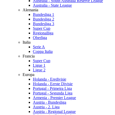
Australia - South Australia Reserve League
Australia - State League
Alemania
Bundesliga 1
Bundesliga 2
Bundesliga 3
Super Cup
Regionalliga
Oberliga
Italia
Serie A
Coppa Italia
Francia
Super Cup
Ligue 1
Ligue 2
Europa
Holanda - Eredivisie
Holanda - Eerste Divisie
Portugal - Primeira Liga
Portugal - Segunda Liga
Armenia - Premier League
Austria - Bundesliga
Austria - 2. Liga
Austria - Regional League