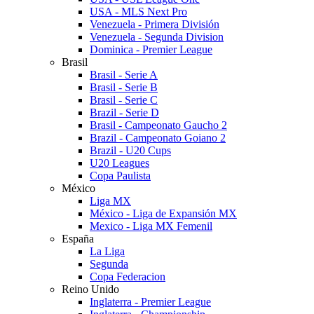
USA - MLS Next Pro
Venezuela - Primera División
Venezuela - Segunda Division
Dominica - Premier League
Brasil
Brasil - Serie A
Brasil - Serie B
Brasil - Serie C
Brazil - Serie D
Brasil - Campeonato Gaucho 2
Brazil - Campeonato Goiano 2
Brazil - U20 Cups
U20 Leagues
Copa Paulista
México
Liga MX
México - Liga de Expansión MX
Mexico - Liga MX Femenil
España
La Liga
Segunda
Copa Federacion
Reino Unido
Inglaterra - Premier League