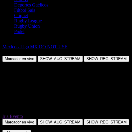
Deportes Gaélicos
Fútbol Sala
Críquet
Rugby League
Rugby Union
Padel
Fútbol
Mexico - Liga MX DO NOT USE
Cruz Azul vs Mazatlán FC
Marcador en vivo
SHOW_AUG_STREAM
SHOW_REG_STREAM
Ir a Evento
Marcador en vivo
SHOW_AUG_STREAM
SHOW_REG_STREAM