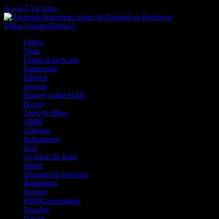
A a la Z
En Vivo
Entrar
Cuenta
Boleto
0
Fútbol
Tenis
Fútbol Americano
Baloncesto
Béisbol
eSports
Hockey sobre Hielo
Boxeo
Tenis de Mesa
AMM
Vóleibol
Balonmano
Golf
Ciclismo de Ruta
Motor
Deportes de invierno
Badminton
Hockey
Fútbol Australiano
Snooker
Dardos