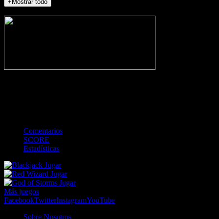
+Mostrar todo
NO_INCIDENTS
-
Gol
Tarjeta amarilla
Roja
Córner
Penalti
FKIC
Sustitución
0
-
-
-
-
-
-
0
-
-
-
-
-
-
Comentarios
SCORE
Estadísticas
Jugar
Jugar
Jugar
Más juegos
Facebook
Twitter
Instagram
YouTube
Sobre Nosotros