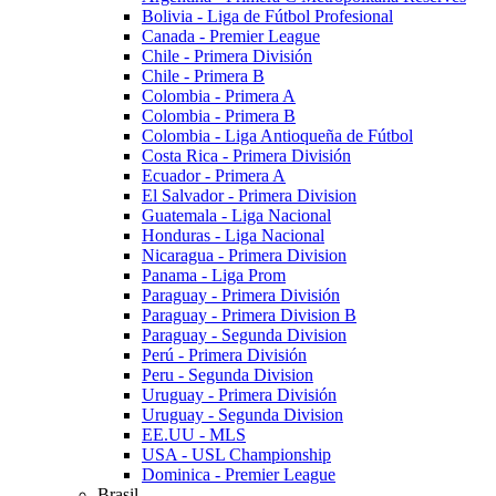
Bolivia - Liga de Fútbol Profesional
Canada - Premier League
Chile - Primera División
Chile - Primera B
Colombia - Primera A
Colombia - Primera B
Colombia - Liga Antioqueña de Fútbol
Costa Rica - Primera División
Ecuador - Primera A
El Salvador - Primera Division
Guatemala - Liga Nacional
Honduras - Liga Nacional
Nicaragua - Primera Division
Panama - Liga Prom
Paraguay - Primera División
Paraguay - Primera Division B
Paraguay - Segunda Division
Perú - Primera División
Peru - Segunda Division
Uruguay - Primera División
Uruguay - Segunda Division
EE.UU - MLS
USA - USL Championship
Dominica - Premier League
Brasil