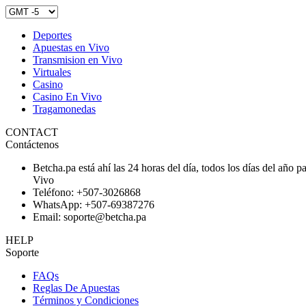
Deportes
Apuestas en Vivo
Transmision en Vivo
Virtuales
Casino
Casino En Vivo
Tragamonedas
CONTACT
Contáctenos
Betcha.pa está ahí las 24 horas del día, todos los días del año
Vivo
Teléfono:
+507-3026868
WhatsApp:
+507-69387276
Email:
soporte@betcha.pa
HELP
Soporte
FAQs
Reglas De Apuestas
Términos y Condiciones