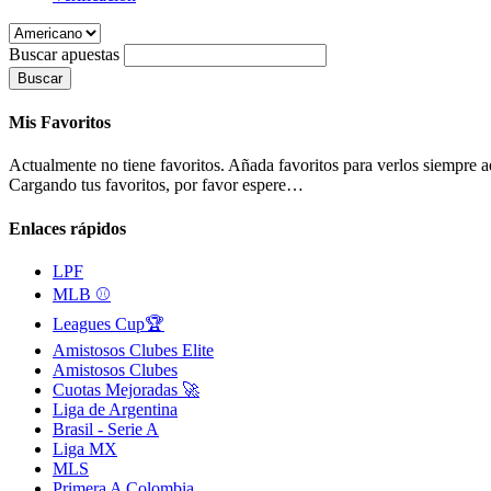
Buscar apuestas
Buscar
Mis Favoritos
Actualmente no tiene favoritos. Añada favoritos para verlos siempre a
Cargando tus favoritos, por favor espere…
Enlaces rápidos
LPF
MLB ⚾
Leagues Cup🏆
Amistosos Clubes Elite
Amistosos Clubes
Cuotas Mejoradas 🚀
Liga de Argentina
Brasil - Serie A
Liga MX
MLS
Primera A Colombia