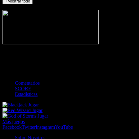
+Mostrar todo
NO_INCIDENTS
-
Gol
Tarjeta amarilla
Roja
Córner
Penalti
FKIC
Sustitución
0
-
-
-
-
-
-
0
-
-
-
-
-
-
Comentarios
SCORE
Estadísticas
Jugar
Jugar
Jugar
Más juegos
Facebook
Twitter
Instagram
YouTube
Sobre Nosotros