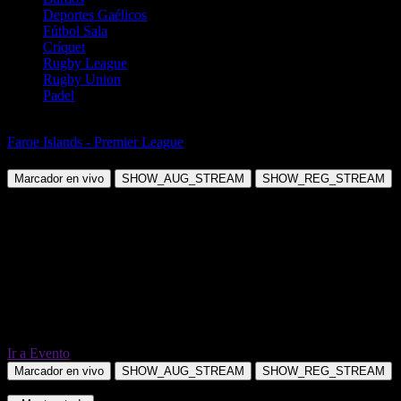
Deportes Gaélicos
Fútbol Sala
Críquet
Rugby League
Rugby Union
Padel
Fútbol
Faroe Islands - Premier League
B36 Torshavn vs HB Torshavn
Marcador en vivo
SHOW_AUG_STREAM
SHOW_REG_STREAM
Ir a Evento
Marcador en vivo
SHOW_AUG_STREAM
SHOW_REG_STREAM