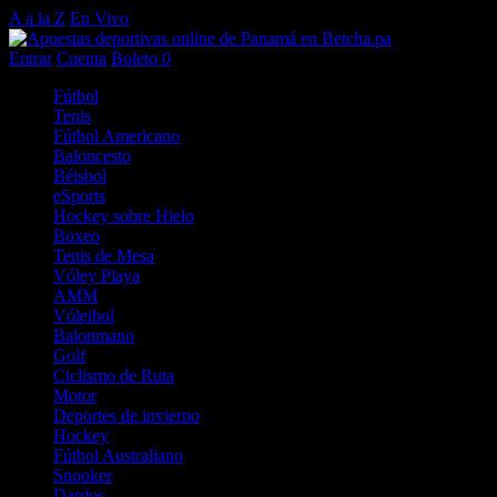
A a la Z
En Vivo
Entrar
Cuenta
Boleto
0
Fútbol
Tenis
Fútbol Americano
Baloncesto
Béisbol
eSports
Hockey sobre Hielo
Boxeo
Tenis de Mesa
Vóley Playa
AMM
Vóleibol
Balonmano
Golf
Ciclismo de Ruta
Motor
Deportes de invierno
Hockey
Fútbol Australiano
Snooker
Dardos