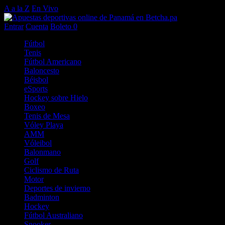
A a la Z
En Vivo
Entrar
Cuenta
Boleto
0
Fútbol
Tenis
Fútbol Americano
Baloncesto
Béisbol
eSports
Hockey sobre Hielo
Boxeo
Tenis de Mesa
Vóley Playa
AMM
Vóleibol
Balonmano
Golf
Ciclismo de Ruta
Motor
Deportes de invierno
Badminton
Hockey
Fútbol Australiano
Snooker