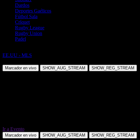
Dardos
Deportes Gaélicos
Fútbol Sala
Críquet
Rugby League
Rugby Union
Padel
Fútbol
EE.UU - MLS
Orlando City SC vs CF Montreal
Marcador en vivo
SHOW_AUG_STREAM
SHOW_REG_STREAM
Ir a Evento
Marcador en vivo
SHOW_AUG_STREAM
SHOW_REG_STREAM