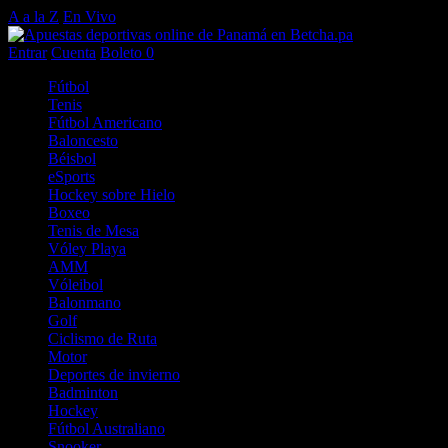
A a la Z
En Vivo
Entrar
Cuenta
Boleto
0
Fútbol
Tenis
Fútbol Americano
Baloncesto
Béisbol
eSports
Hockey sobre Hielo
Boxeo
Tenis de Mesa
Vóley Playa
AMM
Vóleibol
Balonmano
Golf
Ciclismo de Ruta
Motor
Deportes de invierno
Badminton
Hockey
Fútbol Australiano
Snooker