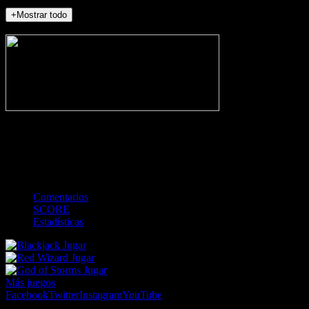
+Mostrar todo
NO_INCIDENTS
-
Gol
Tarjeta amarilla
Roja
Córner
Penalti
FKIC
Sustitución
0
-
-
-
-
-
-
0
-
-
-
-
-
-
Comentarios
SCORE
Estadísticas
Jugar
Jugar
Jugar
Más juegos
Facebook
Twitter
Instagram
YouTube