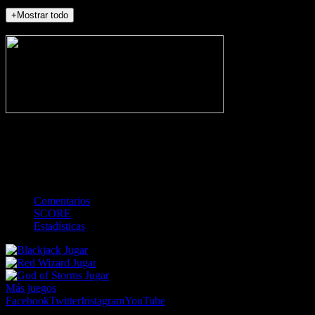
+Mostrar todo
NO_INCIDENTS
-
Gol
Tarjeta amarilla
Roja
Córner
Penalti
FKIC
Sustitución
0
-
-
-
-
-
-
0
-
-
-
-
-
-
Comentarios
SCORE
Estadísticas
Jugar
Jugar
Jugar
Más juegos
Facebook
Twitter
Instagram
YouTube