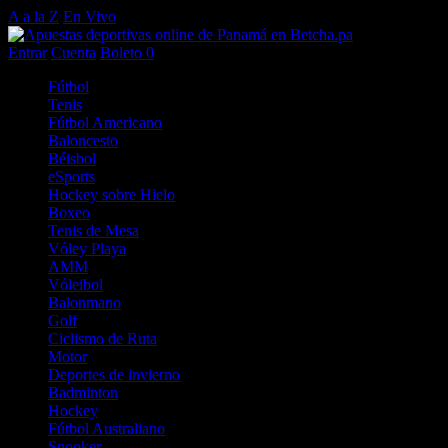
A a la Z
En Vivo
Entrar
Cuenta
Boleto
0
Fútbol
Tenis
Fútbol Americano
Baloncesto
Béisbol
eSports
Hockey sobre Hielo
Boxeo
Tenis de Mesa
Vóley Playa
AMM
Vóleibol
Balonmano
Golf
Ciclismo de Ruta
Motor
Deportes de invierno
Badminton
Hockey
Fútbol Australiano
Snooker