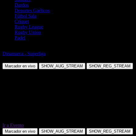
Dardos
Deportes Gaélicos
Fútbol Sala
Críquet
Rugby League
Rugby Union
Padel
Fútbol
Dinamarca - Superliga
Sonderjyske vs AGF Aarhus
Marcador en vivo
SHOW_AUG_STREAM
SHOW_REG_STREAM
Ir a Evento
Marcador en vivo
SHOW_AUG_STREAM
SHOW_REG_STREAM