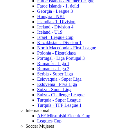
Faroe Islands - Premier League
Faroe Islands - 1. deild
Georgia - League 3
Hungría - NB1
Islandia - 1. División
Iceland - Division 4
Iceland - U19
Israel - League Cup
Kazakhstan - Division 1
North Macedonia - First League
Polonia - Ekstraklasa
Portugal - Liga Portugal 3
Rumanía - Liga 1
Rumania - Liga 2
Serbia - Super Liga
Eslovaquia - Super Liga
Eslovenia - Prva Liga
Suiza - Super Liga
Suiza - Challenge League
Turquía - Super League
Turquía - TFF League 1
Internacional
AFF Mitsubishi Electric Cup
Leagues Cup
Soccer Mujeres