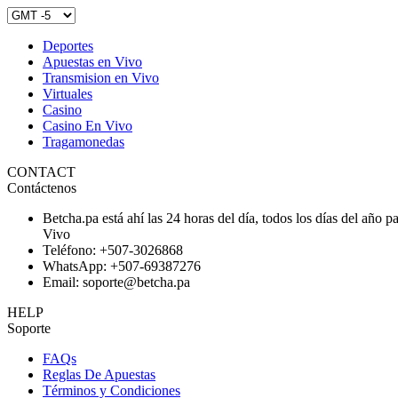
Deportes
Apuestas en Vivo
Transmision en Vivo
Virtuales
Casino
Casino En Vivo
Tragamonedas
CONTACT
Contáctenos
Betcha.pa está ahí las 24 horas del día, todos los días del año
Vivo
Teléfono:
+507-3026868
WhatsApp:
+507-69387276
Email:
soporte@betcha.pa
HELP
Soporte
FAQs
Reglas De Apuestas
Términos y Condiciones