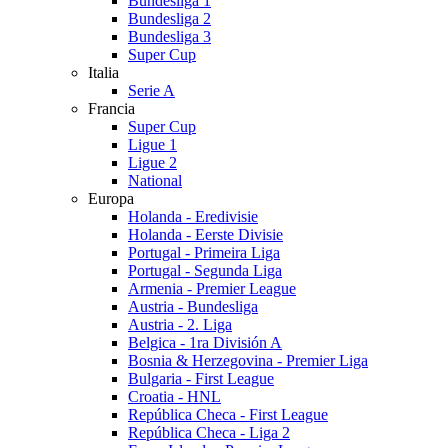
Bundesliga 1
Bundesliga 2
Bundesliga 3
Super Cup
Italia
Serie A
Francia
Super Cup
Ligue 1
Ligue 2
National
Europa
Holanda - Eredivisie
Holanda - Eerste Divisie
Portugal - Primeira Liga
Portugal - Segunda Liga
Armenia - Premier League
Austria - Bundesliga
Austria - 2. Liga
Belgica - 1ra División A
Bosnia & Herzegovina - Premier Liga
Bulgaria - First League
Croatia - HNL
República Checa - First League
República Checa - Liga 2