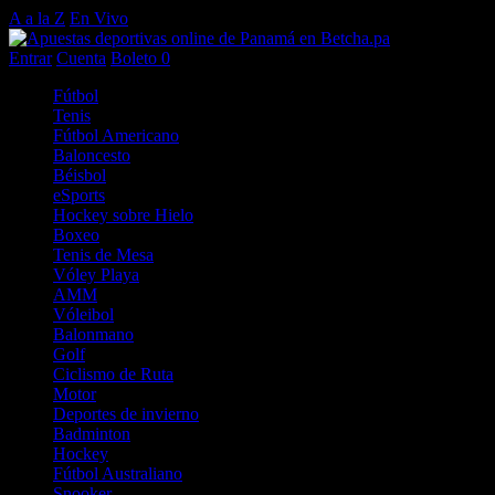
A a la Z
En Vivo
Entrar
Cuenta
Boleto
0
Fútbol
Tenis
Fútbol Americano
Baloncesto
Béisbol
eSports
Hockey sobre Hielo
Boxeo
Tenis de Mesa
Vóley Playa
AMM
Vóleibol
Balonmano
Golf
Ciclismo de Ruta
Motor
Deportes de invierno
Badminton
Hockey
Fútbol Australiano
Snooker