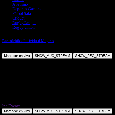
Atletismo
Deportes Gaélicos
Fútbol Sala
Críquet
Rugby League
Rugby Union
Tenis
Pazardzhik - Individual Mujeres
Ralitsa Alexandrova vs Victoria
Borodulina
Marcador en vivo
SHOW_AUG_STREAM
SHOW_REG_STREAM
Ir a Evento
Marcador en vivo
SHOW_AUG_STREAM
SHOW_REG_STREAM