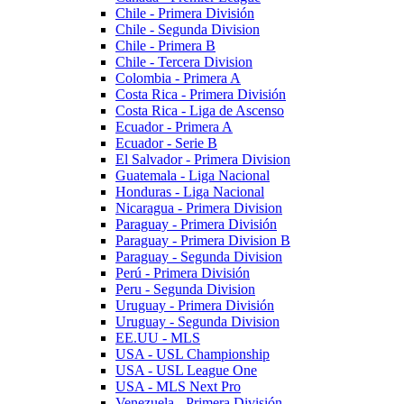
Chile - Primera División
Chile - Segunda Division
Chile - Primera B
Chile - Tercera Division
Colombia - Primera A
Costa Rica - Primera División
Costa Rica - Liga de Ascenso
Ecuador - Primera A
Ecuador - Serie B
El Salvador - Primera Division
Guatemala - Liga Nacional
Honduras - Liga Nacional
Nicaragua - Primera Division
Paraguay - Primera División
Paraguay - Primera Division B
Paraguay - Segunda Division
Perú - Primera División
Peru - Segunda Division
Uruguay - Primera División
Uruguay - Segunda Division
EE.UU - MLS
USA - USL Championship
USA - USL League One
USA - MLS Next Pro
Venezuela - Primera División