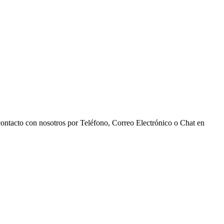
n contacto con nosotros por Teléfono, Correo Electrónico o Chat en