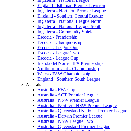
Inglaterra - National League
England - Isthmian Premier Division
Inglaterra - Northern Premier League
England - Southern Central League
Inglaterra - National League North
Inglaterra - National League South
Inglaterra - Community Shield
Escocia - Premiership
Escocia - Championship
Escocia - League One
Escocia - League Two
Escocia - League Cup
Irlanda del Norte - IFA Premiership
Northern Ireland - Championship
Wales - FAW Championship
England - Southern South League
Australia
Australia - FFA Cup
Australia - ACT Premier League
Australia - NSW Premier League
Australia - Northern NSW Premier League
Australia - Queensland National Premier League
Australia - Darwin Premier League
Australia - NSW League Two
Australia - Queensland Premier League