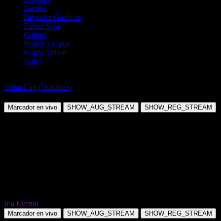
Dardos
Deportes Gaélicos
Fútbol Sala
Críquet
Rugby League
Rugby Union
Padel
Tenis de Mesa
Setka Cup (Hombres)
Roman Hnoievoi vs Vitalii Khamurda
Marcador en vivo
SHOW_AUG_STREAM
SHOW_REG_STREAM
Ir a Evento
Marcador en vivo
SHOW_AUG_STREAM
SHOW_REG_STREAM