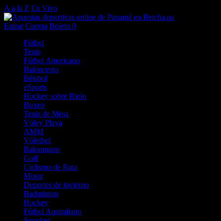
A a la Z
En Vivo
Entrar
Cuenta
Boleto
0
Fútbol
Tenis
Fútbol Americano
Baloncesto
Béisbol
eSports
Hockey sobre Hielo
Boxeo
Tenis de Mesa
Vóley Playa
AMM
Vóleibol
Balonmano
Golf
Ciclismo de Ruta
Motor
Deportes de invierno
Badminton
Hockey
Fútbol Australiano
Snooker