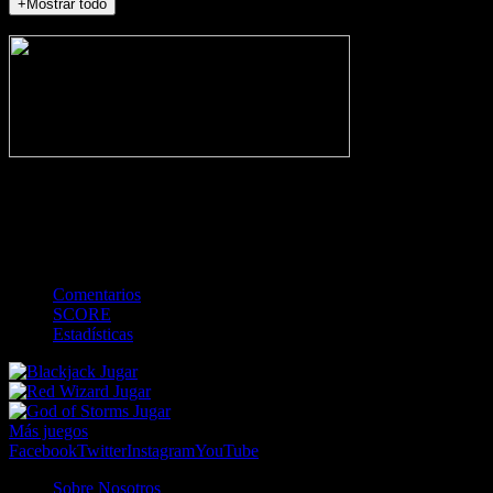
+Mostrar todo
NO_INCIDENTS
-
Gol
Tarjeta amarilla
Roja
Córner
Penalti
FKIC
Sustitución
0
-
-
-
-
-
-
0
-
-
-
-
-
-
Comentarios
SCORE
Estadísticas
Jugar
Jugar
Jugar
Más juegos
Facebook
Twitter
Instagram
YouTube
Sobre Nosotros