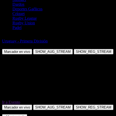
Dardos
Deportes Gaélicos
Críquet
Rugby League
Rugby Union
Padel
Fútbol
Uruguay - Primera División
Liverpool Montevideo vs Danubio
Marcador en vivo
SHOW_AUG_STREAM
SHOW_REG_STREAM
Ir a Evento
Marcador en vivo
SHOW_AUG_STREAM
SHOW_REG_STREAM