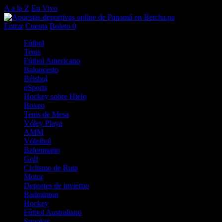
A a la Z
En Vivo
Entrar
Cuenta
Boleto
0
Fútbol
Tenis
Fútbol Americano
Baloncesto
Béisbol
eSports
Hockey sobre Hielo
Boxeo
Tenis de Mesa
Vóley Playa
AMM
Vóleibol
Balonmano
Golf
Ciclismo de Ruta
Motor
Deportes de invierno
Badminton
Hockey
Fútbol Australiano
Snooker