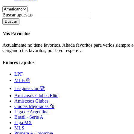
Buscar apuestas
Buscar
Mis Favoritos
Actualmente no tiene favoritos. Añada favoritos para verlos siempre a
Cargando tus favoritos, por favor espere…
Enlaces rápidos
LPF
MLB ⚾
Leagues Cup🏆
Amistosos Clubes Elite
Amistosos Clubes
Cuotas Mejoradas 🚀
Liga de Argentina
Brasil - Serie A
Liga MX
MLS
Primera A Colombia