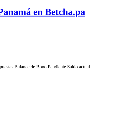
puestas
Balance de Bono Pendiente
Saldo actual