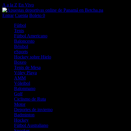
A a la Z
En Vivo
Entrar
Cuenta
Boleto
0
Fútbol
Tenis
Fútbol Americano
Baloncesto
Béisbol
eSports
Hockey sobre Hielo
Boxeo
Tenis de Mesa
Vóley Playa
AMM
Vóleibol
Balonmano
Golf
Ciclismo de Ruta
Motor
Deportes de invierno
Badminton
Hockey
Fútbol Australiano
Snooker