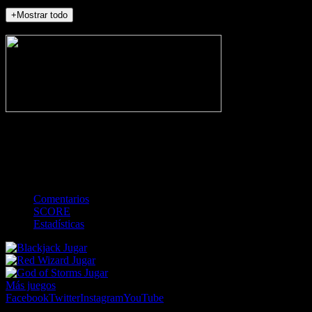
+Mostrar todo
NO_INCIDENTS
-
Gol
Tarjeta amarilla
Roja
Córner
Penalti
FKIC
Sustitución
0
-
-
-
-
-
-
0
-
-
-
-
-
-
Comentarios
SCORE
Estadísticas
Jugar
Jugar
Jugar
Más juegos
Facebook
Twitter
Instagram
YouTube