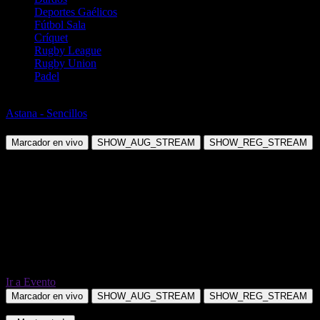
Deportes Gaélicos
Fútbol Sala
Críquet
Rugby League
Rugby Union
Padel
Tenis
Astana - Sencillos
Shintaro Imai vs Nicolai Budkov Kjaer
Marcador en vivo
SHOW_AUG_STREAM
SHOW_REG_STREAM
Ir a Evento
Marcador en vivo
SHOW_AUG_STREAM
SHOW_REG_STREAM