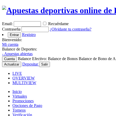
Email:
Recuérdame
Contraseña
¿Olvidaste tu contraseña?
Registro
Bienvenido:
Mi cuenta
Balance de Deportes
:
-
Apuestas abiertas
Balance Efectivo:
Balance de Bonos
Balance de Bono de A
Cuenta
Depositar
Actualizar
Salir
LIVE
OVERVIEW
MULTIVIEW
Inicio
Virtuales
Promociones
Opciones de Pago
Torneos
Verificación