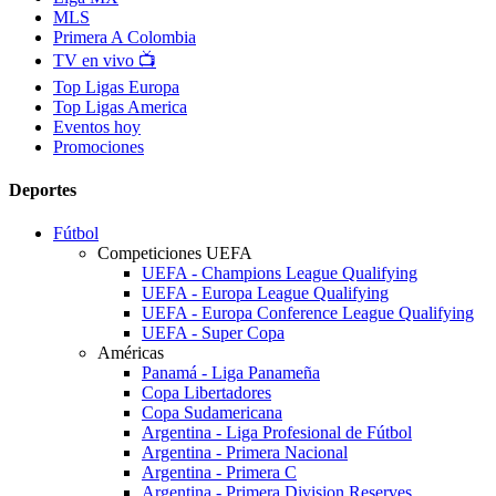
MLS
Primera A Colombia
TV en vivo 📺
Top Ligas Europa
Top Ligas America
Eventos hoy
Promociones
Deportes
Fútbol
Competiciones UEFA
UEFA - Champions League Qualifying
UEFA - Europa League Qualifying
UEFA - Europa Conference League Qualifying
UEFA - Super Copa
Américas
Panamá - Liga Panameña
Copa Libertadores
Copa Sudamericana
Argentina - Liga Profesional de Fútbol
Argentina - Primera Nacional
Argentina - Primera C
Argentina - Primera Division Reserves