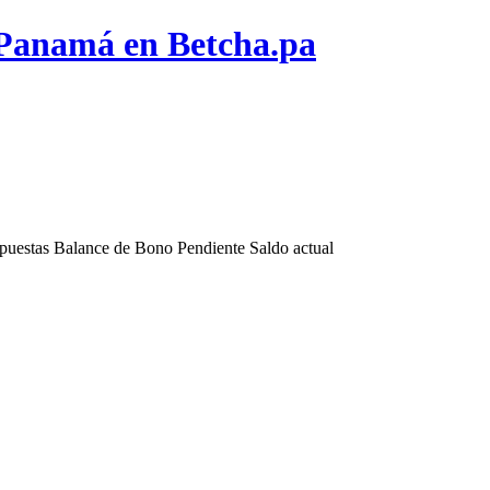
puestas
Balance de Bono Pendiente
Saldo actual