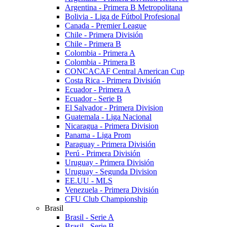
Argentina - Primera B Metropolitana
Bolivia - Liga de Fútbol Profesional
Canada - Premier League
Chile - Primera División
Chile - Primera B
Colombia - Primera A
Colombia - Primera B
CONCACAF Central American Cup
Costa Rica - Primera División
Ecuador - Primera A
Ecuador - Serie B
El Salvador - Primera Division
Guatemala - Liga Nacional
Nicaragua - Primera Division
Panama - Liga Prom
Paraguay - Primera División
Perú - Primera División
Uruguay - Primera División
Uruguay - Segunda Division
EE.UU - MLS
Venezuela - Primera División
CFU Club Championship
Brasil
Brasil - Serie A
Brasil - Serie B