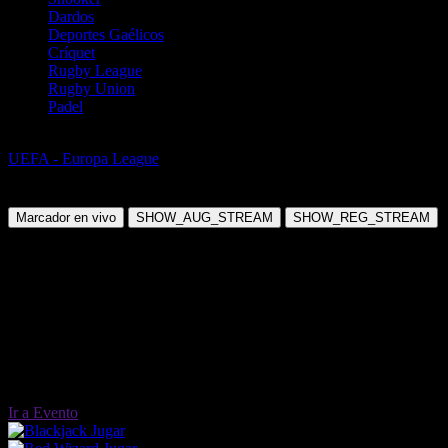
Dardos
Deportes Gaélicos
Críquet
Rugby League
Rugby Union
Padel
Fútbol
UEFA - Europa League
UEFA Europa League 25/26
Miércoles, 20 May 2026 14:00:00
Marcador en vivo
SHOW_AUG_STREAM
SHOW_REG_STREAM
Ir a Evento
Jugar