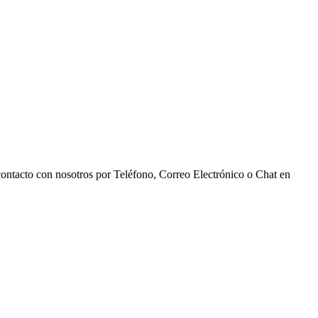
n contacto con nosotros por Teléfono, Correo Electrónico o Chat en