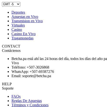
Deportes
Apuestas en Vivo
Transmision en Vivo
Virtuales
Casino
Casino En Vivo
Tragamonedas
CONTACT
Contáctenos
Betcha.pa está ahí las 24 horas del día, todos los días del año
Vivo
Teléfono:
+507-3026868
WhatsApp:
+507-69387276
Email:
soporte@betcha.pa
HELP
Soporte
FAQs
Reglas De Apuestas
Términos y Condiciones