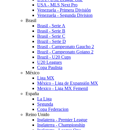
USA - MLS Next Pro
Venezuela - Primera División
Venezuela - Segunda Division
Brasil
Brasil - Serie A
Brasil - Serie B
Brasil - Serie C
Brazil - Serie D
Brasil - Campeonato Gaucho 2
Brazil - Campeonato Goiano 2
Brazil - U20 Cups
U20 Leagues
Copa Paulista
México
Liga MX
México - Liga de Expansión MX
Mexico - Liga MX Femenil
España
La Liga
Segunda
Copa Federacion
Reino Unido
Inglaterra - Premier League
Inglaterra - Championship