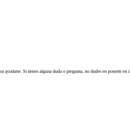
 para ayudarte. Si tienes alguna duda o pregunta, no dudes en ponerte e