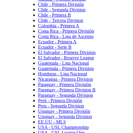
Chile - Primera División
Chile - Segunda Division
Chile - Primera B
Chile - Tercera Division
Colombia - Primera A
Costa Rica - Primera División
Costa Rica - Liga de Ascenso
Ecuador - Primera A
Ecuador - Serie B
El Salvador - Primera Division
El Salvador - Reserve League
Guatemala - Liga Nacional
Guatemala - Primera Division
Honduras - Liga Nacional
Nicaragua - Primera Division
Paraguay - Primera División
Paraguay - Primera Division B
Paraguay - Segunda Division
Perú - Primera División
Peru - Segunda Division
Uruguay - Primera División
Uruguay - Segunda Division
EE.UU - MLS
USA - USL Championship
USA - USL League One