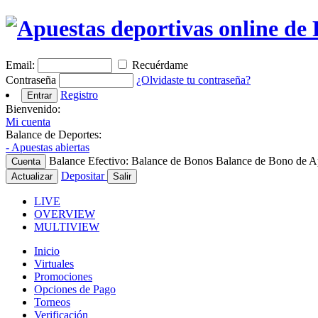
Email:
Recuérdame
Contraseña
¿Olvidaste tu contraseña?
Registro
Bienvenido:
Mi cuenta
Balance de Deportes
:
-
Apuestas abiertas
Balance Efectivo:
Balance de Bonos
Balance de Bono de A
Cuenta
Depositar
Actualizar
Salir
LIVE
OVERVIEW
MULTIVIEW
Inicio
Virtuales
Promociones
Opciones de Pago
Torneos
Verificación