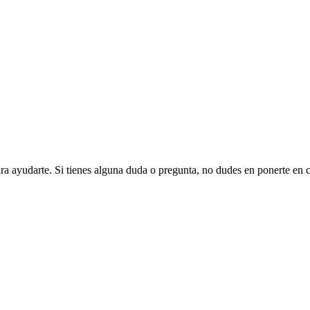
 para ayudarte. Si tienes alguna duda o pregunta, no dudes en ponerte e