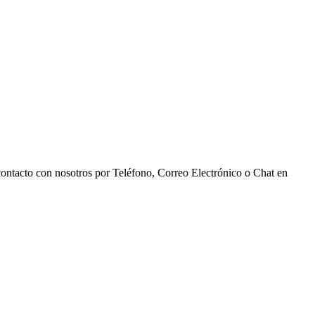
n contacto con nosotros por Teléfono, Correo Electrónico o Chat en