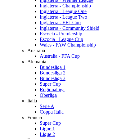
Inglaterra - Premier League
Inglaterra - Championship
Inglaterra - League One
Inglaterra - League Two
Inglaterra - EFL Cup
Inglaterra - Community Shield
Escocia - Premiership
Escocia - League Cup
Wales - FAW Championship
Australia
Australia - FFA Cup
Alemania
Bundesliga 1
Bundesliga 2
Bundesliga 3
Super Cup
Regionalliga
Oberliga
Italia
Serie A
Coppa Italia
Francia
Super Cup
Ligue 1
Ligue 2