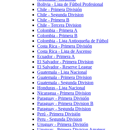
Bolivia - Liga de Fútbol Profesional
Chile - Primera División
Chile - Segunda Division
Chile - Primera B
Chile - Tercera Division
Colombia - Primera A
Colombia - Primera B
Colombia - Liga Antioqueña de Fútbol
Costa Rica - Primera División
Costa Rica - Liga de Ascenso
Ecuador - Primera A
El Salvador - Primera Division
El Salvador - Reserve League
Guatemala - Liga Nacional
Guatemala - Primera Division
Guatemala - Segunda Division
Honduras - Liga Nacional
Nicaragua - Primera Division
Paraguay - Primera División
Paraguay - Primera Division B
Paraguay - Segunda Division
Perú - Primera División
Peru - Segunda Division
Uruguay - Primera División
Uruguay - Primera Division Amateur