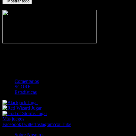
+Mostrar todo
NO_INCIDENTS
-
Gol
Tarjeta amarilla
Roja
Córner
Penalti
FKIC
Sustitución
0
-
-
-
-
-
-
0
-
-
-
-
-
-
Comentarios
SCORE
Estadísticas
Jugar
Jugar
Jugar
Más juegos
Facebook
Twitter
Instagram
YouTube
Sobre Nosotros