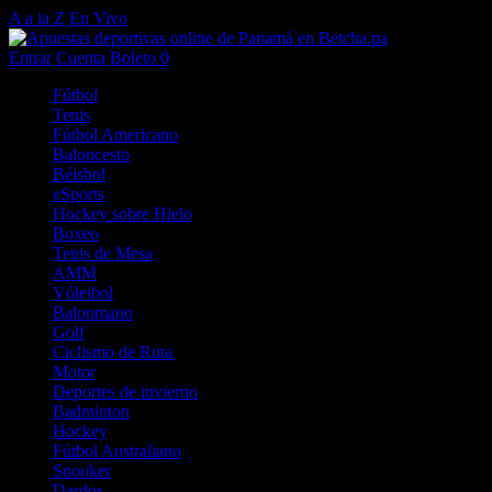
A a la Z
En Vivo
Entrar
Cuenta
Boleto
0
Fútbol
Tenis
Fútbol Americano
Baloncesto
Béisbol
eSports
Hockey sobre Hielo
Boxeo
Tenis de Mesa
AMM
Vóleibol
Balonmano
Golf
Ciclismo de Ruta
Motor
Deportes de invierno
Badminton
Hockey
Fútbol Australiano
Snooker
Dardos