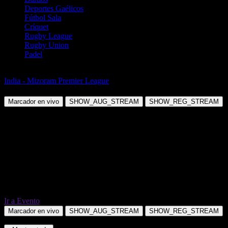
Deportes Gaélicos
Fútbol Sala
Críquet
Rugby League
Rugby Union
Padel
Fútbol
India - Mizoram Premier League
Aizawl FC vs MLS FC
Marcador en vivo
SHOW_AUG_STREAM
SHOW_REG_STREAM
Ir a Evento
Marcador en vivo
SHOW_AUG_STREAM
SHOW_REG_STREAM