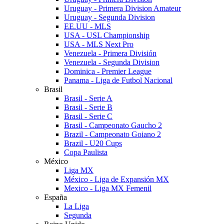
Uruguay - Primera Division Amateur
Uruguay - Segunda Division
EE.UU - MLS
USA - USL Championship
USA - MLS Next Pro
Venezuela - Primera División
Venezuela - Segunda Division
Dominica - Premier League
Panama - Liga de Futbol Nacional
Brasil
Brasil - Serie A
Brasil - Serie B
Brasil - Serie C
Brasil - Campeonato Gaucho 2
Brazil - Campeonato Goiano 2
Brazil - U20 Cups
Copa Paulista
México
Liga MX
México - Liga de Expansión MX
Mexico - Liga MX Femenil
España
La Liga
Segunda