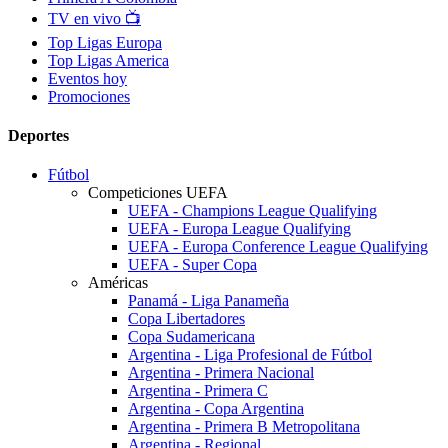
TV en vivo 📺
Top Ligas Europa
Top Ligas America
Eventos hoy
Promociones
Deportes
Fútbol
Competiciones UEFA
UEFA - Champions League Qualifying
UEFA - Europa League Qualifying
UEFA - Europa Conference League Qualifying
UEFA - Super Copa
Américas
Panamá - Liga Panameña
Copa Libertadores
Copa Sudamericana
Argentina - Liga Profesional de Fútbol
Argentina - Primera Nacional
Argentina - Primera C
Argentina - Copa Argentina
Argentina - Primera B Metropolitana
Argentina - Regional