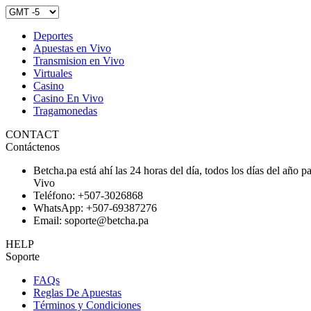
Deportes
Apuestas en Vivo
Transmision en Vivo
Virtuales
Casino
Casino En Vivo
Tragamonedas
CONTACT
Contáctenos
Betcha.pa está ahí las 24 horas del día, todos los días del año
Vivo
Teléfono:
+507-3026868
WhatsApp:
+507-69387276
Email:
soporte@betcha.pa
HELP
Soporte
FAQs
Reglas De Apuestas
Términos y Condiciones