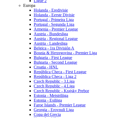
Ligue 2
Europa
Holanda - Eredivisie
Holanda - Eerste Divisie
Portugal - Primeira Liga
Portugal - Segunda Liga
Armenia - Premier League
Austria - Bundesliga
Austria - Regional League
Austria - Landesliga
Belgica - 1ra División A
Bosnia & Herzegovina - Premier Liga
Bulgaria - First League
Bulgaria - Second League
Croatia - HNL
República Checa - First League
República Checa - Liga 2
Czech Republic - 3.Liga
Czech Republic - 4.Liga
Czech Republic - Krajsky Prebor
Estonia - Meistriliiga
Estonia - Esiliiga
Faroe Islands - Premier League
Georgia - Erovnuli Liga
Copa del Grecia