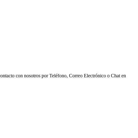
n contacto con nosotros por Teléfono, Correo Electrónico o Chat en