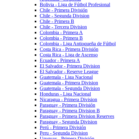
Bolivia - Liga de Fútbol Profesional
Chile - Primera División
Chile - Segunda Division
Chile - Primera B
Chile - Tercera Division
Colombia - Primera A
Colombia - Primera B
Colombia - Liga Antioqueña de Fútbol
Costa Rica - Primera División
Costa Rica - Liga de Ascenso
Ecuador - Primera A
El Salvador - Primera Division
El Salvador - Reserve League
Guatemala - Liga Nacional
Guatemala - Primera Division
Guatemala - Segunda Division
Honduras - Liga Nacional
Nicaragua - Primera Division
Paraguay - Primera División
Paraguay - Primera Division B
Paraguay - Primera Division Reserves
Paraguay - Segunda Division
Perú - Primera División
Peru - Segunda Division
Uruguay - Primera División