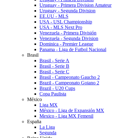
Uruguay - Primera Division Amateur
Uruguay - Segunda Division
EE.UU - MLS
USA - USL Championship
USA - MLS Next Pro
Venezuela - Primera División
Venezuela - Segunda Division
Dominica - Premier League
Panama - Liga de Futbol Nacional
Brasil
Brasil - Serie A
Brasil - Serie B
Brasil - Serie C
Brasil - Campeonato Gaucho 2
Brazil - Campeonato Goiano 2
Brazil - U20 Cups
Copa Paulista
México
Liga MX
México - Liga de Expansión MX
Mexico - Liga MX Femenil
España
La Liga
Segunda