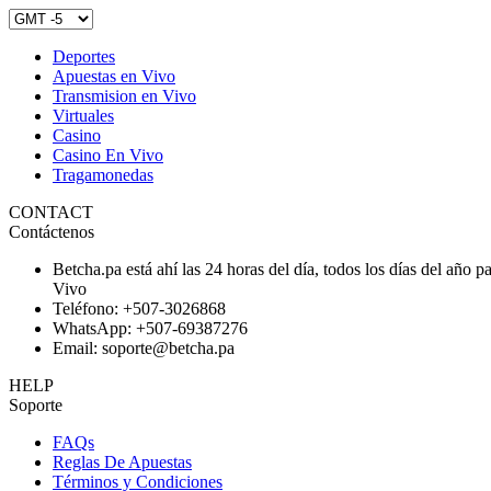
Deportes
Apuestas en Vivo
Transmision en Vivo
Virtuales
Casino
Casino En Vivo
Tragamonedas
CONTACT
Contáctenos
Betcha.pa está ahí las 24 horas del día, todos los días del año
Vivo
Teléfono:
+507-3026868
WhatsApp:
+507-69387276
Email:
soporte@betcha.pa
HELP
Soporte
FAQs
Reglas De Apuestas
Términos y Condiciones