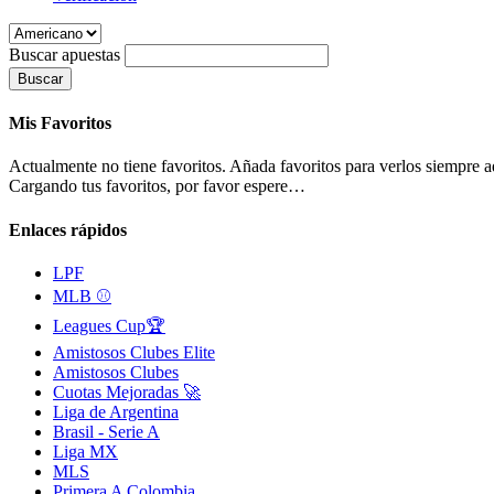
Buscar apuestas
Buscar
Mis Favoritos
Actualmente no tiene favoritos. Añada favoritos para verlos siempre a
Cargando tus favoritos, por favor espere…
Enlaces rápidos
LPF
MLB ⚾
Leagues Cup🏆
Amistosos Clubes Elite
Amistosos Clubes
Cuotas Mejoradas 🚀
Liga de Argentina
Brasil - Serie A
Liga MX
MLS
Primera A Colombia