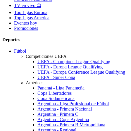
TV en vivo 📺
Top Ligas Europa
Top Ligas America
Eventos hoy
Promociones
Deportes
Fútbol
Competiciones UEFA
UEFA - Champions League Qualifying
UEFA - Europa League Qualifying
UEFA - Europa Conference League Qualifying
UEFA - Super Copa
Américas
Panamá - Liga Panameña
Copa Libertadores
Copa Sudamericana
Argentina - Liga Profesional de Fútbol
Argentina - Primera Nacional
Argentina - Primera C
Argentina - Copa Argentina
Argentina - Primera B Metropolitana
Argentina - Regional