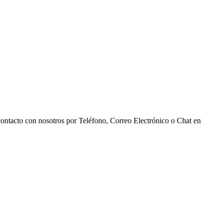
n contacto con nosotros por Teléfono, Correo Electrónico o Chat en